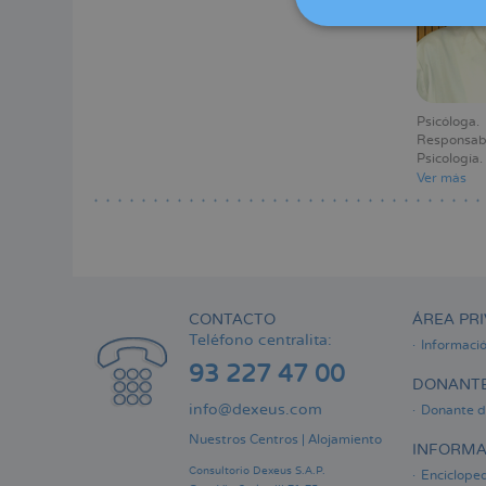
Menú
lateral
principal
Psicóloga
Responsabl
Psicología
Ver más
CONTACTO
ÁREA PRI
Teléfono centralita:
Informaci
93 227 47 00
DONANTE
info@dexeus.com
Donante d
Nuestros Centros
|
Alojamiento
INFORMA
Consultorio Dexeus S.A.P.
Encicloped