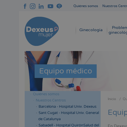
Pasar
Quiénes somos
Nuestros Cent
al
Navegación
contenido
superior
principal
cabecera
Proble
Navegación
Ginecología
ginecoló
principal
Equipo médico
Quiénes somos
Menú
Inicio
Qu
Nuestros Centros
Sobres
lateral
Barcelona - Hospital Univ. Dexeus
enlace
Equi
cabecera
Sant Cugat - Hospital Univ. General
de
de Catalunya
ayuda
Sabadell - Hospital QuirónSalud del
En Dexeus