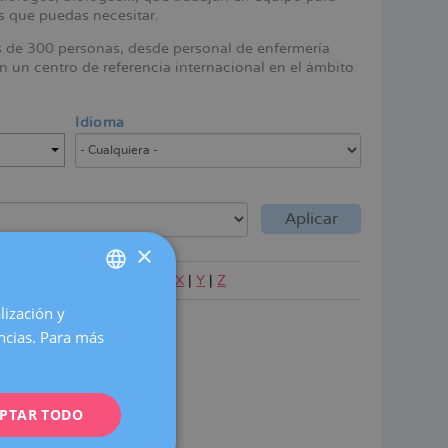
es que puedas necesitar.
s de 300 personas, desde personal de enfermería
 un centro de referencia internacional en el ámbito
Idioma
×
P
|
Q
|
R
|
S
|
T
|
U
|
V
|
W
|
X
|
Y
|
Z
lización y
SPANISH
encias. Para más
CATALÀ
ENGLISH
PTAR TODO
FRENCH
DEUTSCH