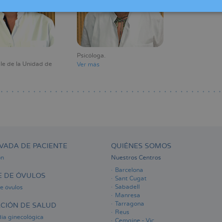
Psicóloga
e de la Unidad de
Ver más
VADA DE PACIENTE
QUIÉNES SOMOS
ón
Nuestros Centros
Barcelona
 DE ÓVULOS
Sant Cugat
Sabadell
e óvulos
Manresa
Tarragona
CIÓN DE SALUD
Reus
ia ginecológica
Cemgine - Vic