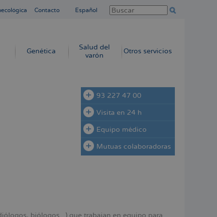
necológica
Contacto
Español
Salud del
Genética
Otros servicios
varón
93 227 47 00
Visita en 24 h
Equipo médico
Mutuas colaboradoras
iólogos, biólogos...) que trabajan en equipo para