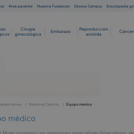
ros
Área paciente
Nuestra Fundación
Dexeus Campus
Enciclopedia gi
mas
Cirugía
Reproducción
Embarazo
Cáncer
gicos
ginecológica
asistida
iénes somos
Nuestros Centros
Equipo médico
cribir
s
po médico
 Mujer contamos con prestigiosos especialistas (ginecólogos, rad