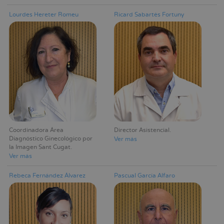
Lourdes Hereter Romeu
Ricard Sabartés Fortuny
Coordinadora Área
Director Asistencial
Diagnóstico Ginecológico por
Ver más
la Imagen Sant Cugat
Ver más
Rebeca Fernández Álvarez
Pascual García Alfaro