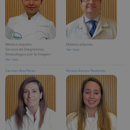
Médico adjunto
Médico adjunto
Servicio de Diagnóstico
Ver más
Ginecológico por la Imagen
Ver más
Carmen Ara Pérez
Mireia Arenas Redondo