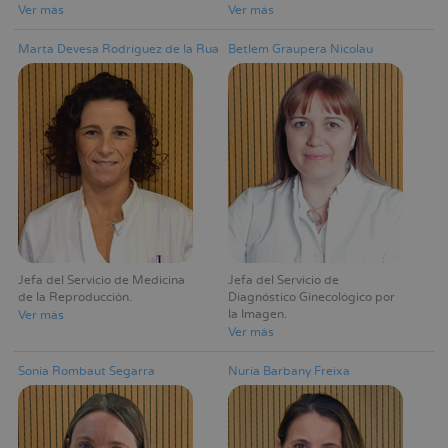
Ver más
Ver más
Marta Devesa Rodríguez de la Rua
Betlem Graupera Nicolau
Jefa del Servicio de Medicina
Jefa del Servicio de
de la Reproducción
Diagnóstico Ginecológico por
la Imagen
Ver más
Ver más
Sonia Rombaut Segarra
Nuria Barbany Freixa