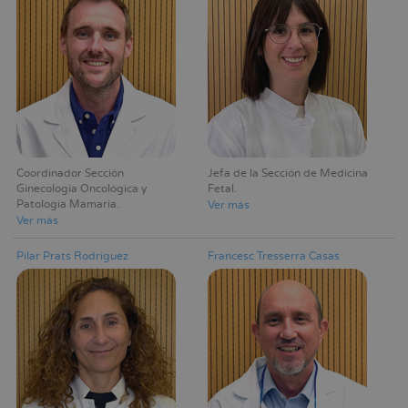
Coordinador Sección
Jefa de la Sección de Medicina
Ginecología Oncológica y
Fetal
Patología Mamaria
Ver más
Ver más
Pilar Prats Rodríguez
Francesc Tresserra Casas