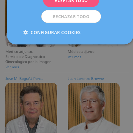
ACEPTAR TODO
ESPAÑOL
RECHAZAR TODO
CONFIGURAR COOKIES
Médico adjunto
Médico adjunto
Servicio de Diagnóstico
Ver más
Ginecológico por la Imagen
Ver más
José M. Boguñá Ponsa
Juan Lorenzo Browne