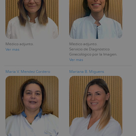
Médico adjunto
Médico adjunto
Servicio de Diagnóstico
Ver más
Ginecológico por la Imagen
Ver más
Maria V. Mendez Cordero
Mariana B. Miguens