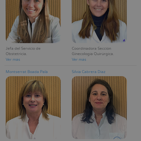
Jefa del Servicio de
Coordinadora Sección
Obstetricia
Ginecología Quirúrgica
Ver más
Ver más
Montserrat Boada Palà
Silvia Cabrera Díaz