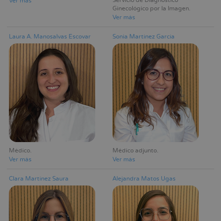
Servicio de Diagnóstico
Ver más
Ginecológico por la Imagen
Ver más
Laura A. Manosalvas Escovar
Sonia Martínez García
Médico
Médico adjunto
Ver más
Ver más
Clara Martínez Saura
Alejandra Matos Ugas