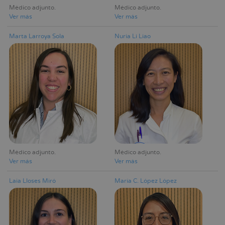
Médico adjunto
Médico adjunto
Ver más
Ver más
Marta Larroya Sola
Nuria Li Liao
Médico adjunto
Médico adjunto
Ver más
Ver más
Laia Lloses Miró
María C. López López