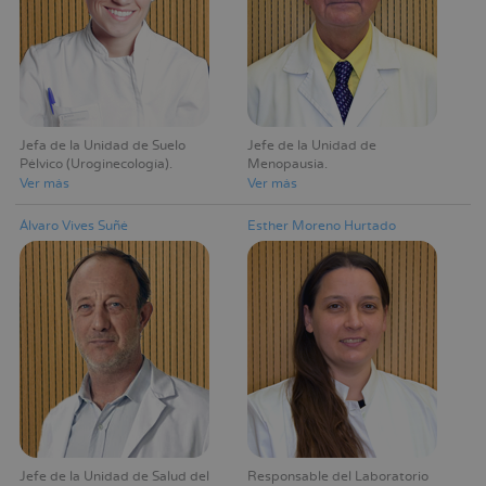
Jefa de la Unidad de Suelo
Jefe de la Unidad de
Pélvico (Uroginecología)
Menopausia
Ver más
Ver más
Álvaro Vives Suñé
Esther Moreno Hurtado
Jefe de la Unidad de Salud del
Responsable del Laboratorio