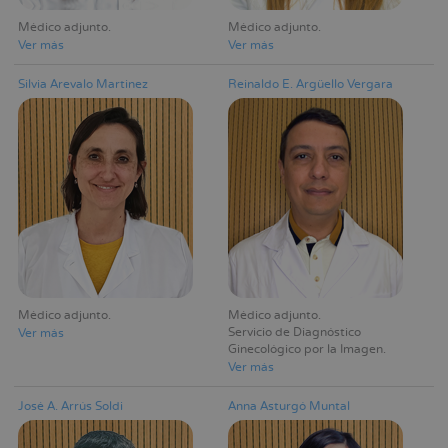
Médico adjunto
Médico adjunto
Ver más
Ver más
Silvia Arevalo Martinez
Reinaldo E. Argüello Vergara
Médico adjunto
Médico adjunto
Servicio de Diagnóstico
Ver más
Ginecológico por la Imagen
Ver más
José A. Arrús Soldi
Anna Asturgó Muntal