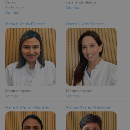
Varón
de análisis clínicos
Andrólogo
Ver más
Ver más
Maria A. Abreu Pandare
Lisette J. Aché Cabrera
Médico adjunto
Médico adjunto
Ver más
Ver más
Maira A. Aleman Machado
Manuel Álvarez Almodóvar