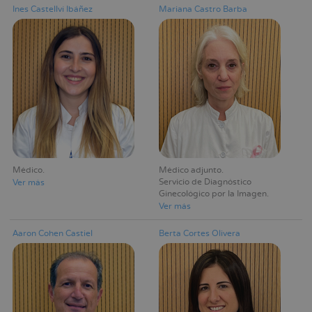
Ines Castellví Ibáñez
Mariana Castro Barba
Médico
Médico adjunto
Servicio de Diagnóstico
Ver más
Ginecológico por la Imagen
Ver más
Aaron Cohen Castiel
Berta Cortes Olivera