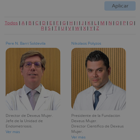
Todos
|
A
|
B
|
C
|
D
|
E
|
F
|
G
|
H
|
I
|
J
|
K
|
L
|
M
|
N
|
O
|
P
|
Q
|
R
|
S
|
T
|
U
|
V
|
W
|
X
|
Y
|
Z
Pere N. Barri Soldevila
Nikolaos Polyzos
Director de Dexeus Mujer
Presidente de la Fundación
Jefe de la Unidad de
Dexeus Mujer
Endometriosis
Director Científico de Dexeus
Mujer
Ver más
Ver más