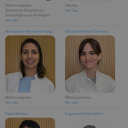
Médico adjunto
Médico
Servicio de Diagnóstico
Ver más
Ginecológico por la Imagen
Ver más
Montserrat Monterde Priego
Claudia Montero Carreras
Médico adjunto
Médico adjunto
Ver más
Ver más
Elena Moretti
Eugenia Morillo Sallent