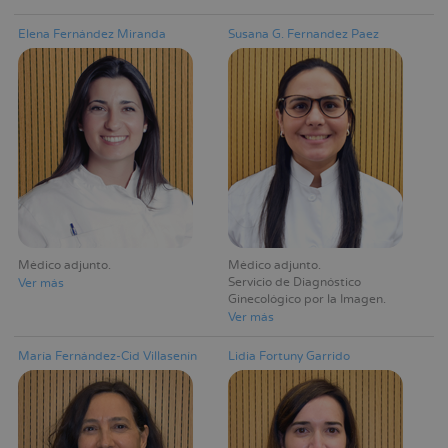
Elena Fernández Miranda
Susana G. Fernandez Paez
Médico adjunto
Médico adjunto
Servicio de Diagnóstico
Ver más
Ginecológico por la Imagen
Ver más
María Fernández-Cid Villasenín
Lidia Fortuny Garrido