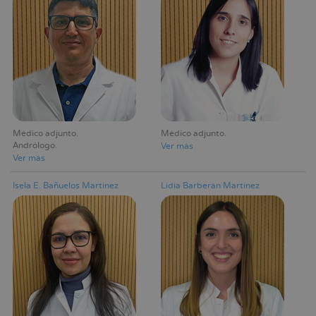
Médico adjunto
Médico adjunto
Andrólogo
Ver más
Ver más
Isela E. Bañuelos Martinez
Lidia Barberán Martínez