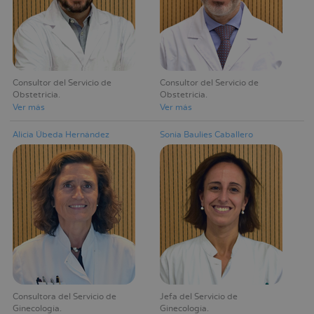
Consultor del Servicio de
Consultor del Servicio de
Obstetricia
Obstetricia
Ver más
Ver más
Alicia Úbeda Hernández
Sonia Baulies Caballero
Consultora del Servicio de
Jefa del Servicio de
Ginecología
Ginecología