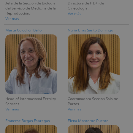
Jefa de la Sección de Biología
Directora de I+D+i de
del Servicio de Medicina de la
Ginecología
Reproducción
Ver más
Ver más
Marta Colodrón Belío
Nuria Elias Santo Domingo
Head of Internacional Fertility
Coordinadora Sección Sala de
Services
Partos
Ver más
Ver más
Francesc Fargas Fàbregas
Elena Monterde Puente