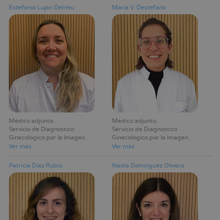
Estefania Lujan Delrieu
Maria V. Destefano
Médico adjunto
Médico adjunto
Servicio de Diagnóstico
Servicio de Diagnóstico
Ginecológico por la Imagen
Ginecológico por la Imagen
Ver más
Ver más
Patricia Díaz Rubio
Nadia Domínguez Olivera