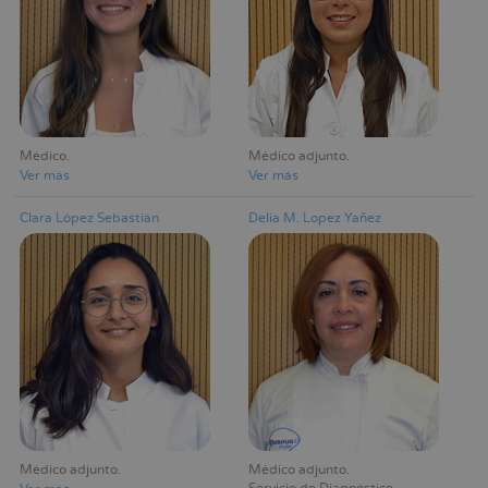
Médico
Médico adjunto
Ver más
Ver más
Clara López Sebastián
Delia M. Lopez Yañez
Médico adjunto
Médico adjunto