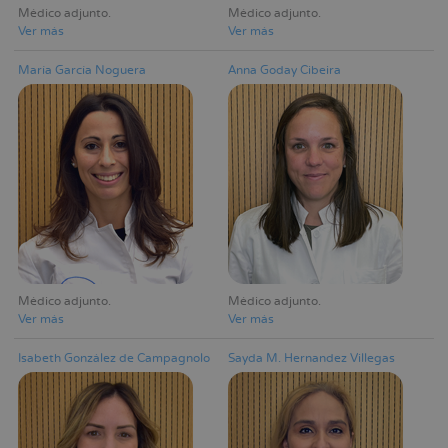
Médico adjunto
Médico adjunto
Ver más
Ver más
María García Noguera
Anna Goday Cibeira
Médico adjunto
Médico adjunto
Ver más
Ver más
Isabeth González de Campagnolo
Sayda M. Hernandez Villegas