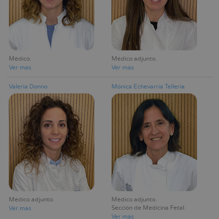
Médico
Médico adjunto
Ver más
Ver más
Valeria Donno
Mónica Echevarria Telleria
Médico adjunto
Médico adjunto
Sección de Medicina Fetal
Ver más
Ver más