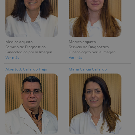
Médico adjunto
Médico adjunto
Servicio de Diagnóstico
Servicio de Diagnóstico
Ginecológico por la Imagen
Ginecológico por la Imagen
Ver más
Ver más
Alberto J. Gallardo Trejo
María García Gallardo