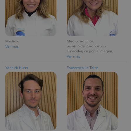
Médico
Médico adjunto
Servicio de Diagnóstico
Ver más
Ginecológico por la Imagen
Ver más
Yannick Hurni
Francesco La Torre