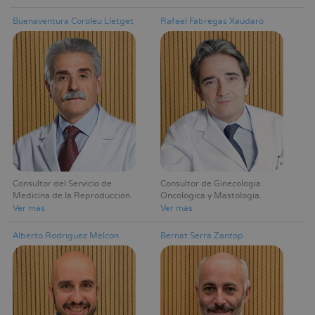
Buenaventura Coroleu Lletget
Rafael Fábregas Xaudaró
Consultor del Servicio de
Consultor de Ginecología
Medicina de la Reproducción
Oncológica y Mastología
Ver más
Ver más
Alberto Rodríguez Melcón
Bernat Serra Zantop