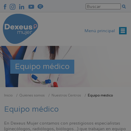
Pasar
al
contenido
principal
Menú principal
Equipo médico
Inicio
Quiénes somos
Nuestros Centros
Equipo médico
Sobrescribir
enlaces
Equipo médico
de
ayuda
En Dexeus Mujer contamos con prestigiosos especialistas
a
(ginecólogos, radiólogos, biólogos...) que trabajan en equipo