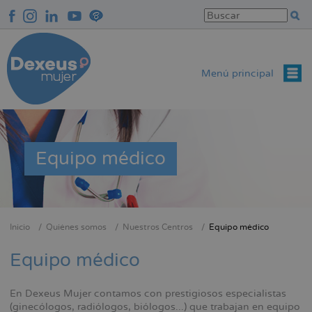
Pasar
al
contenido
principal
Menú principal
Equipo médico
Inicio
Quiénes somos
Nuestros Centros
Equipo médico
Sobrescribir
enlaces
Equipo médico
de
ayuda
En Dexeus Mujer contamos con prestigiosos especialistas
a
(ginecólogos, radiólogos, biólogos...) que trabajan en equipo