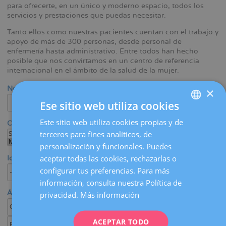
para ofrecerte, en un único y moderno espacio, todos los
la
servicios y prestaciones que puedas necesitar.
navegación
Tanto ellos como nuestras pacientes cuentan con el trabajo y
apoyo de más de 300 personas, desde personal de
enfermería hasta administrativo. Entre todos han hecho
posible que nos convirtamos en un centro de referencia
internacional en el ámbito de la salud de la mujer.
Nombre / Apellido
×
Ese sitio web utiliza cookies
Este sitio web utiliza cookies propias y de
SPANISH
Centro
terceros para fines analíticos, de
CATALÀ
personalización y funcionales. Puedes
ENGLISH
aceptar todas las cookies, rechazarlas o
Idioma
configurar tus preferencias. Para más
FRENCH
información, consulta nuestra Política de
DEUTSCH
Área médica / Especialidad
privacidad.
Más información
ITALIANO
ACEPTAR TODO
ESPAÑOL