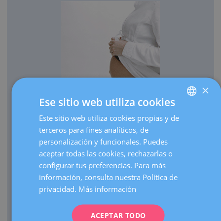
×
Ese sitio web utiliza cookies
OBSTETRICIA
Este sitio web utiliza cookies propias y de
SPANISH
Cada año traemos al mundo más de 3.000 bebés.
terceros para fines analíticos, de
CATALÀ
Realizamos más de 30.000 ecografías de embarazo al
personalización y funcionales. Puedes
ENGLISH
año.
aceptar todas las cookies, rechazarlas o
configurar tus preferencias. Para más
Como centro de referencia, hacemos más de 3.000
FRENCH
información, consulta nuestra Política de
visitas de embarazos de alto riesgo al año.
DEUTSCH
privacidad.
Más información
Contamos con una UCI Neonatal de nivel III que atiende
ITALIANO
nacimientos de prematuros extremos de cualquier edad
gestacional.
ACEPTAR TODO
ESPAÑOL