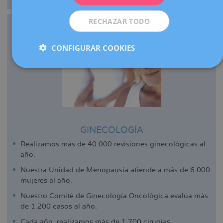
RECHAZAR TODO
CONFIGURAR COOKIES
GINECOLOGÍA
Realizamos más de 40.000 revisiones ginecológicas al
año.
Nuestra Unidad de Menopausia atiende a más de 6.000
mujeres al año.
Nuestro Comité de Ginecología Oncológica evalúa más
de 1.200 casos al año.
Cada año, realizamos más de 1.700 cirugías