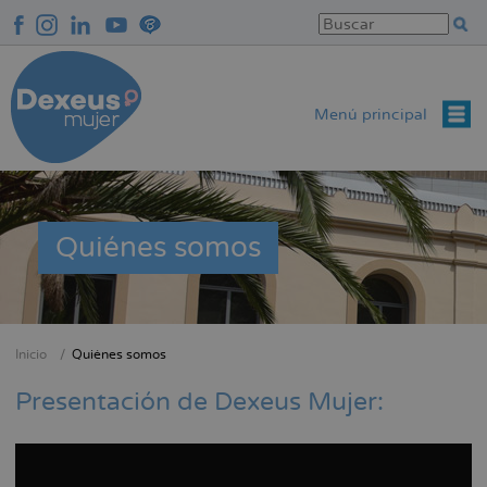
Pasar
al
contenido
principal
Menú principal
Quiénes somos
Inicio
Quiénes somos
Sobrescribir
enlaces
Presentación de Dexeus Mujer:
de
ayuda
a