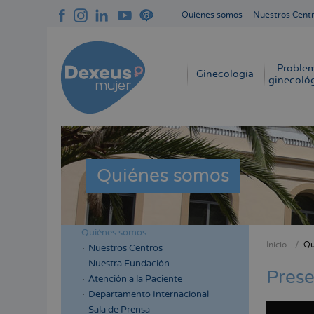
Pasar
Quiénes somos
Nuestros Cent
al
Navegación
contenido
superior
principal
cabecera
Proble
Navegación
Ginecología
ginecoló
principal
Quiénes somos
Quiénes somos
Menú
Inicio
Qu
Nuestros Centros
Sobres
lateral
Nuestra Fundación
enlace
Prese
cabecera
Atención a la Paciente
de
Departamento Internacional
ayuda
Sala de Prensa