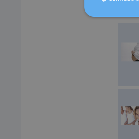
Cugat, Sab
medicina 
ahora más