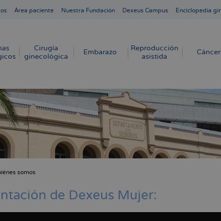
ros
Área paciente
Nuestra Fundación
Dexeus Campus
Enciclopedia gi
mas
Cirugía
Reproducción
Embarazo
Cáncer
gicos
ginecológica
asistida
iénes somos
cribir
s
ntación de Dexeus Mujer: