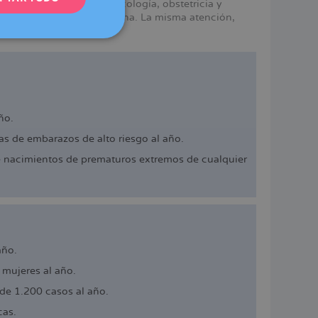
mismos servicios en ginecología, obstetricia y
e Dexeus Mujer en Barcelona. La misma atención,
DEUTSCH
ITALIANO
ESPAÑOL
ño.
s de embarazos de alto riesgo al año.
e nacimientos de prematuros extremos de cualquier
año.
mujeres al año.
de 1.200 casos al año.
cas.