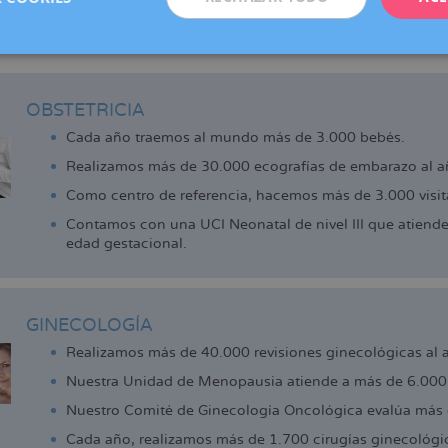
adell, Manresa, Reus y Vic (centro colaborador), que ofrecen los 
de la reproducción que actualmente ya disfrutan las pacientes d
 cerca.
OBSTETRICIA
Cada año traemos al mundo más de 3.000 bebés.
Realizamos más de 30.000 ecografías de embarazo al a
Como centro de referencia, hacemos más de 3.000 visita
Contamos con una UCI Neonatal de nivel III que atiend
edad gestacional.
GINECOLOGÍA
Realizamos más de 40.000 revisiones ginecológicas al 
Nuestra Unidad de Menopausia atiende a más de 6.000 
Nuestro Comité de Ginecología Oncológica evalúa más 
Cada año, realizamos más de 1.700 cirugías ginecológi