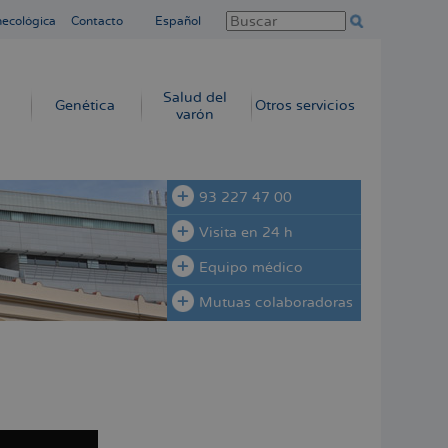
necológica
Contacto
Español
Salud del
Genética
Otros servicios
varón
93 227 47 00
Visita en 24 h
Equipo médico
Mutuas colaboradoras