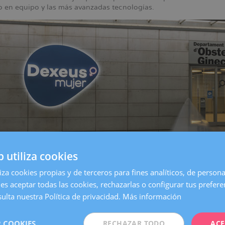
jo en equipo y las más avanzadas tecnologías.
b utiliza cookies
liza cookies propias y de terceros para fines analíticos, de persona
es aceptar todas las cookies, rechazarlas o configurar tus prefer
entro de
Barcelona
, es una de las clínicas más grandes y especia
on todos los servicios necesarios para atender cualquier necesida
ulta nuestra Política de privacidad.
Más información
 Mujer queremos estar aún más cerca de nuestras pacientes. Po
 COOKIES
RECHAZAR TODO
ACE