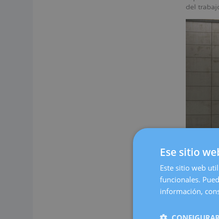
del traba
Ese sitio we
Este sitio web uti
funcionales. Pued
Nuestro c
espacio c
información, cons
cómoda.
En Dexeus
CONFIGURAR