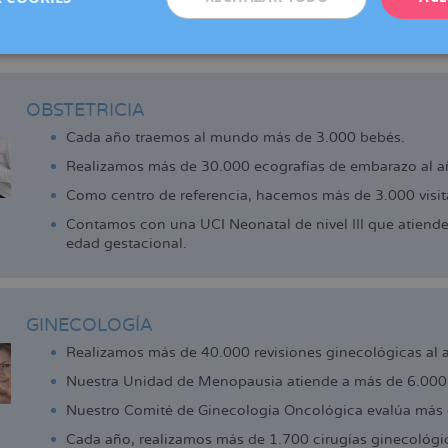
adell, Manresa, Reus y Vic (centro colaborador), que ofrecen los 
de la reproducción que actualmente ya disfrutan las pacientes d
 cerca.
OBSTETRICIA
Cada año traemos al mundo más de 3.000 bebés.
Realizamos más de 30.000 ecografías de embarazo al a
Como centro de referencia, hacemos más de 3.000 visita
Contamos con una UCI Neonatal de nivel III que atiend
edad gestacional.
GINECOLOGÍA
Realizamos más de 40.000 revisiones ginecológicas al 
Nuestra Unidad de Menopausia atiende a más de 6.000 
Nuestro Comité de Ginecología Oncológica evalúa más 
Cada año, realizamos más de 1.700 cirugías ginecológi