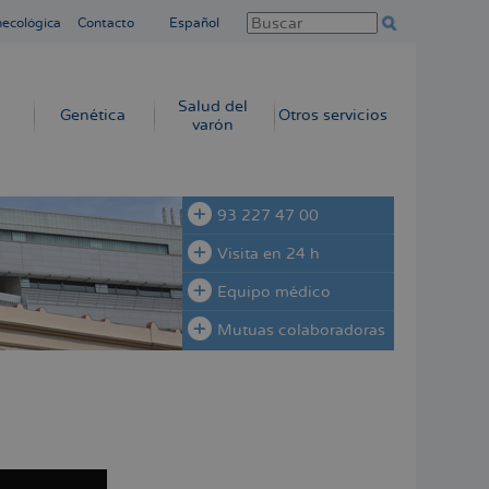
necológica
Contacto
Español
Salud del
Genética
Otros servicios
varón
93 227 47 00
Visita en 24 h
Equipo médico
Mutuas colaboradoras