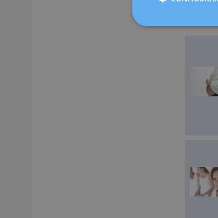
Cugat, Sab
medicina 
ahora más