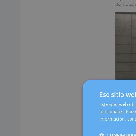
del traba
Ese sitio we
Este sitio web uti
funcionales. Pued
Nuestro c
espacio c
información, cons
cómoda.
En Dexeus
CONFIGURAR