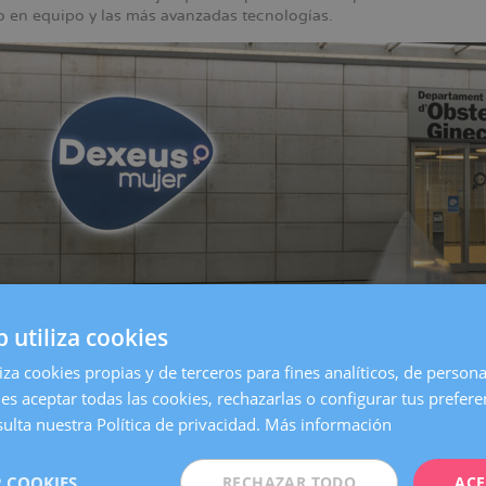
jo en equipo y las más avanzadas tecnologías.
b utiliza cookies
liza cookies propias y de terceros para fines analíticos, de persona
es aceptar todas las cookies, rechazarlas o configurar tus prefer
entro de
Barcelona
, es una de las clínicas más grandes y especia
on todos los servicios necesarios para atender cualquier necesida
ulta nuestra Política de privacidad.
Más información
 Mujer queremos estar aún más cerca de nuestras pacientes. Po
 COOKIES
RECHAZAR TODO
ACE