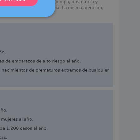
mismos servicios en ginecología, obstetricia y
e Dexeus Mujer en Barcelona. La misma atención,
DEUTSCH
ITALIANO
ESPAÑOL
ño.
s de embarazos de alto riesgo al año.
e nacimientos de prematuros extremos de cualquier
año.
mujeres al año.
de 1.200 casos al año.
cas.