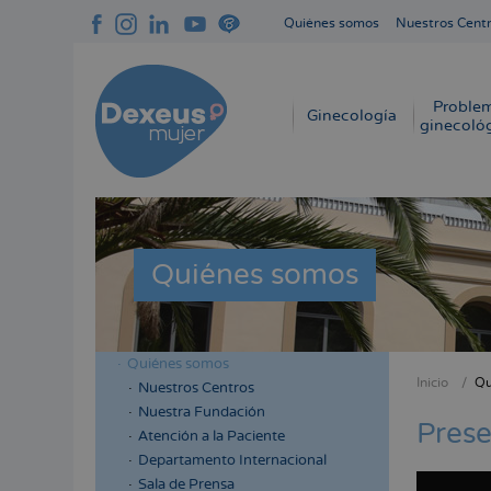
Pasar
Quiénes somos
Nuestros Cent
al
Navegación
contenido
superior
principal
cabecera
Proble
Navegación
Ginecología
ginecoló
principal
Quiénes somos
Quiénes somos
Menú
Inicio
Qu
Nuestros Centros
Sobres
lateral
Nuestra Fundación
enlace
Prese
cabecera
Atención a la Paciente
de
Departamento Internacional
ayuda
Sala de Prensa