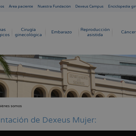
ros
Área paciente
Nuestra Fundación
Dexeus Campus
Enciclopedia gi
mas
Cirugía
Reproducción
Embarazo
Cáncer
gicos
ginecológica
asistida
iénes somos
cribir
s
ntación de Dexeus Mujer: