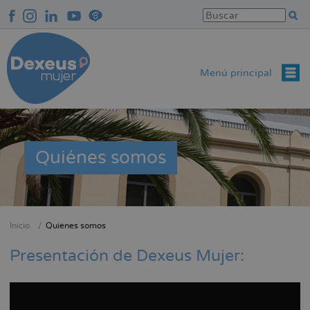
Pasar
al
contenido
principal
Menú principal
Quiénes somos
Inicio
Quiénes somos
Sobrescribir
enlaces
Presentación de Dexeus Mujer:
de
ayuda
a