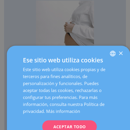
×
Ese sitio web utiliza cookies
OBSTETRICIA
Este sitio web utiliza cookies propias y de
SPANISH
Cada año traemos al mundo más de 3.000 bebés.
terceros para fines analíticos, de
CATALÀ
Realizamos más de 30.000 ecografías de embarazo al
personalización y funcionales. Puedes
ENGLISH
año.
aceptar todas las cookies, rechazarlas o
configurar tus preferencias. Para más
Como centro de referencia, hacemos más de 3.000
FRENCH
información, consulta nuestra Política de
visitas de embarazos de alto riesgo al año.
DEUTSCH
privacidad.
Más información
Contamos con una UCI Neonatal de nivel III que atiende
ITALIANO
nacimientos de prematuros extremos de cualquier edad
gestacional.
ACEPTAR TODO
ESPAÑOL