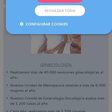
RECHAZAR TODO
CONFIGURAR COOKIES
GINECOLOGÍA
Realizamos más de 40.000 revisiones ginecológicas al
año.
Nuestra Unidad de Menopausia atiende a más de 6.000
mujeres al año.
Nuestro Comité de Ginecología Oncológica evalúa más
de 1.200 casos al año.
Cada año, realizamos más de 1.700 cirugías