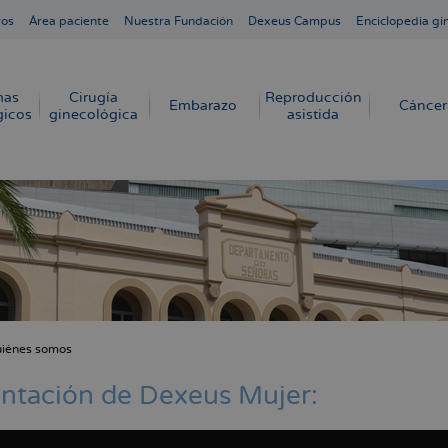
ros
Área paciente
Nuestra Fundación
Dexeus Campus
Enciclopedia gi
mas
Cirugía
Reproducción
Embarazo
Cáncer
gicos
ginecológica
asistida
iénes somos
cribir
s
ntación de Dexeus Mujer: