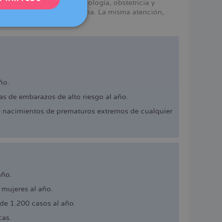
mismos servicios en ginecología, obstetricia y
e Dexeus Mujer en Barcelona. La misma atención,
DEUTSCH
ITALIANO
ESPAÑOL
ño.
s de embarazos de alto riesgo al año.
e nacimientos de prematuros extremos de cualquier
año.
mujeres al año.
de 1.200 casos al año.
cas.