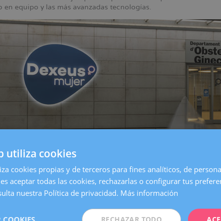
jo en equipo y las más avanzadas tecnologías.
b utiliza cookies
liza cookies propias y de terceros para fines analíticos, de persona
es aceptar todas las cookies, rechazarlas o configurar tus prefer
entro de
Barcelona
, es una de las clínicas más grandes y especia
on todos los servicios necesarios para atender cualquier necesida
ulta nuestra Política de privacidad.
Más información
 Mujer queremos estar aún más cerca de nuestras pacientes. Po
 COOKIES
RECHAZAR TODO
ACE