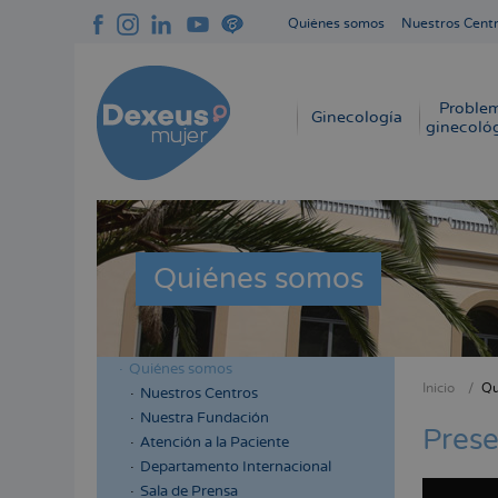
Pasar
Quiénes somos
Nuestros Cent
al
Navegación
contenido
superior
principal
cabecera
Proble
Navegación
Ginecología
ginecoló
principal
Quiénes somos
Quiénes somos
Menú
Inicio
Qu
Nuestros Centros
Sobres
lateral
Nuestra Fundación
enlace
Prese
cabecera
Atención a la Paciente
de
Departamento Internacional
ayuda
Sala de Prensa