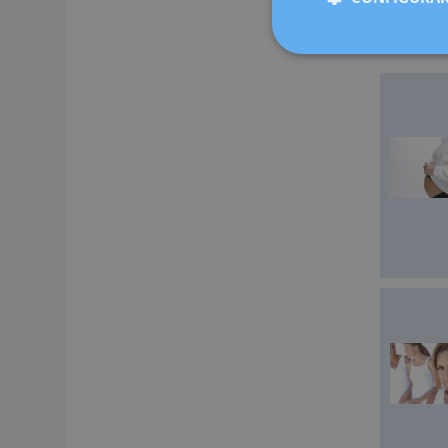
Cugat, Sab
medicina 
ahora más