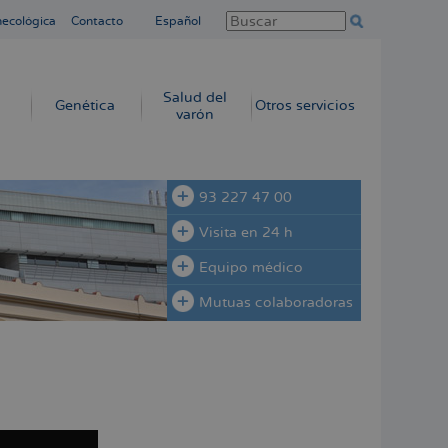
necológica
Contacto
Español
Salud del
Genética
Otros servicios
varón
93 227 47 00
Visita en 24 h
Equipo médico
Mutuas colaboradoras