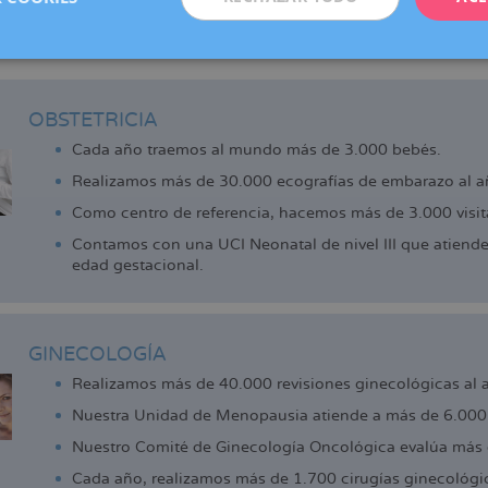
adell, Manresa, Reus y Vic (centro colaborador), que ofrecen los 
de la reproducción que actualmente ya disfrutan las pacientes d
 cerca.
OBSTETRICIA
Cada año traemos al mundo más de 3.000 bebés.
Realizamos más de 30.000 ecografías de embarazo al a
Como centro de referencia, hacemos más de 3.000 visita
Contamos con una UCI Neonatal de nivel III que atiend
edad gestacional.
GINECOLOGÍA
Realizamos más de 40.000 revisiones ginecológicas al 
Nuestra Unidad de Menopausia atiende a más de 6.000 
Nuestro Comité de Ginecología Oncológica evalúa más 
Cada año, realizamos más de 1.700 cirugías ginecológi