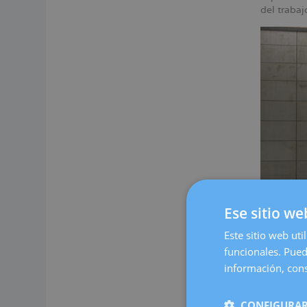
del traba
Ese sitio we
Este sitio web uti
funcionales. Pued
Nuestro c
espacio c
información, cons
cómoda.
En Dexeus
CONFIGURAR