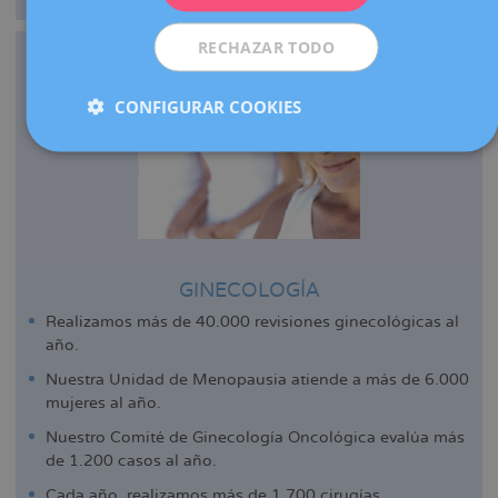
RECHAZAR TODO
CONFIGURAR COOKIES
GINECOLOGÍA
Realizamos más de 40.000 revisiones ginecológicas al
año.
Nuestra Unidad de Menopausia atiende a más de 6.000
mujeres al año.
Nuestro Comité de Ginecología Oncológica evalúa más
de 1.200 casos al año.
Cada año, realizamos más de 1.700 cirugías