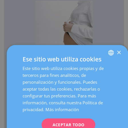
×
Ese sitio web utiliza cookies
OBSTETRICIA
Este sitio web utiliza cookies propias y de
SPANISH
Cada año traemos al mundo más de 3.000 bebés.
terceros para fines analíticos, de
CATALÀ
Realizamos más de 30.000 ecografías de embarazo al
personalización y funcionales. Puedes
ENGLISH
año.
aceptar todas las cookies, rechazarlas o
configurar tus preferencias. Para más
Como centro de referencia, hacemos más de 3.000
FRENCH
información, consulta nuestra Política de
visitas de embarazos de alto riesgo al año.
DEUTSCH
privacidad.
Más información
Contamos con una UCI Neonatal de nivel III que atiende
ITALIANO
nacimientos de prematuros extremos de cualquier edad
gestacional.
ACEPTAR TODO
ESPAÑOL