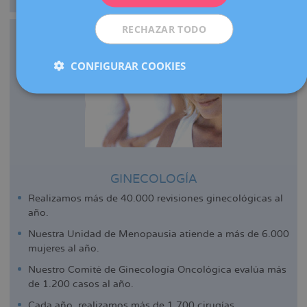
RECHAZAR TODO
CONFIGURAR COOKIES
GINECOLOGÍA
Realizamos más de 40.000 revisiones ginecológicas al
año.
Nuestra Unidad de Menopausia atiende a más de 6.000
mujeres al año.
Nuestro Comité de Ginecología Oncológica evalúa más
de 1.200 casos al año.
Cada año, realizamos más de 1.700 cirugías