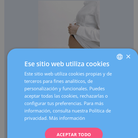
×
Ese sitio web utiliza cookies
OBSTETRICIA
Este sitio web utiliza cookies propias y de
SPANISH
Cada año traemos al mundo más de 3.000 bebés.
terceros para fines analíticos, de
CATALÀ
Realizamos más de 30.000 ecografías de embarazo al
personalización y funcionales. Puedes
ENGLISH
año.
aceptar todas las cookies, rechazarlas o
configurar tus preferencias. Para más
Como centro de referencia, hacemos más de 3.000
FRENCH
información, consulta nuestra Política de
visitas de embarazos de alto riesgo al año.
DEUTSCH
privacidad.
Más información
Contamos con una UCI Neonatal de nivel III que atiende
ITALIANO
nacimientos de prematuros extremos de cualquier edad
gestacional.
ACEPTAR TODO
ESPAÑOL