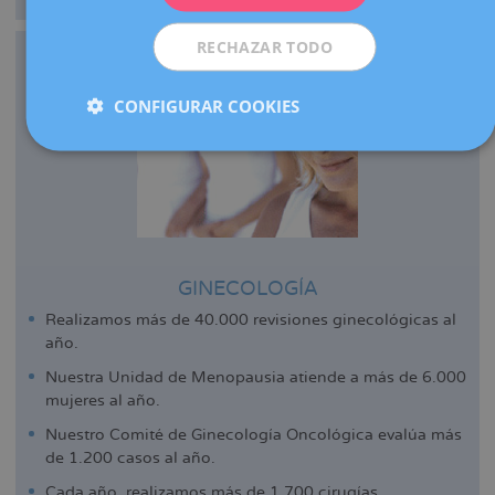
RECHAZAR TODO
CONFIGURAR COOKIES
GINECOLOGÍA
Realizamos más de 40.000 revisiones ginecológicas al
año.
Nuestra Unidad de Menopausia atiende a más de 6.000
mujeres al año.
Nuestro Comité de Ginecología Oncológica evalúa más
de 1.200 casos al año.
Cada año, realizamos más de 1.700 cirugías