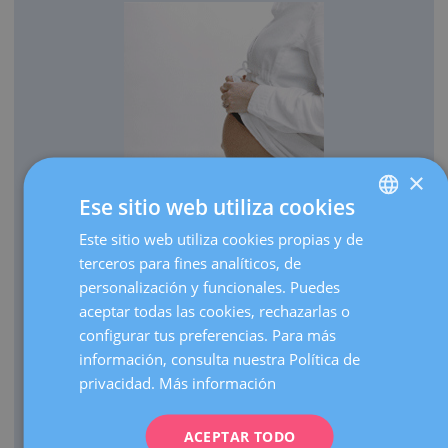
×
Ese sitio web utiliza cookies
OBSTETRICIA
Este sitio web utiliza cookies propias y de
SPANISH
Cada año traemos al mundo más de 3.000 bebés.
terceros para fines analíticos, de
CATALÀ
Realizamos más de 30.000 ecografías de embarazo al
personalización y funcionales. Puedes
ENGLISH
año.
aceptar todas las cookies, rechazarlas o
configurar tus preferencias. Para más
Como centro de referencia, hacemos más de 3.000
FRENCH
información, consulta nuestra Política de
visitas de embarazos de alto riesgo al año.
DEUTSCH
privacidad.
Más información
Contamos con una UCI Neonatal de nivel III que atiende
ITALIANO
nacimientos de prematuros extremos de cualquier edad
gestacional.
ACEPTAR TODO
ESPAÑOL