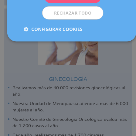
RECHAZAR TODO
CONFIGURAR COOKIES
GINECOLOGÍA
Realizamos más de 40.000 revisiones ginecológicas al
año.
Nuestra Unidad de Menopausia atiende a más de 6.000
mujeres al año.
Nuestro Comité de Ginecología Oncológica evalúa más
de 1.200 casos al año.
Cada año, realizamos más de 1.700 cirugías