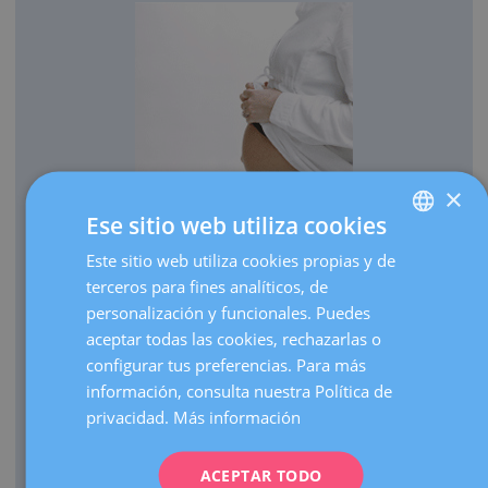
×
Ese sitio web utiliza cookies
OBSTETRICIA
Este sitio web utiliza cookies propias y de
SPANISH
Cada año traemos al mundo más de 3.000 bebés.
terceros para fines analíticos, de
CATALÀ
Realizamos más de 30.000 ecografías de embarazo al
personalización y funcionales. Puedes
ENGLISH
año.
aceptar todas las cookies, rechazarlas o
configurar tus preferencias. Para más
Como centro de referencia, hacemos más de 3.000
FRENCH
información, consulta nuestra Política de
visitas de embarazos de alto riesgo al año.
DEUTSCH
privacidad.
Más información
Contamos con una UCI Neonatal de nivel III que atiende
ITALIANO
nacimientos de prematuros extremos de cualquier edad
gestacional.
ACEPTAR TODO
ESPAÑOL