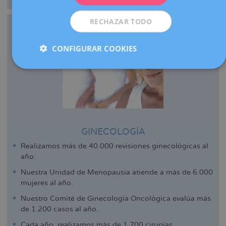
RECHAZAR TODO
CONFIGURAR COOKIES
GINECOLOGÍA
Realizamos más de 40.000 revisiones ginecológicas al
año.
Nuestra Unidad de Menopausia atiende a más de 6.000
mujeres al año.
Nuestro Comité de Ginecología Oncológica evalúa más
de 1.200 casos al año.
Cada año, realizamos más de 1.700 cirugías