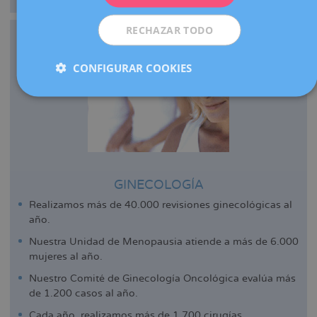
RECHAZAR TODO
CONFIGURAR COOKIES
GINECOLOGÍA
Realizamos más de 40.000 revisiones ginecológicas al
año.
Nuestra Unidad de Menopausia atiende a más de 6.000
mujeres al año.
Nuestro Comité de Ginecología Oncológica evalúa más
de 1.200 casos al año.
Cada año, realizamos más de 1.700 cirugías