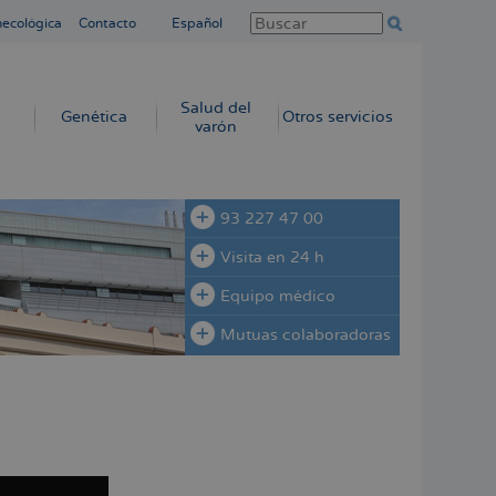
necológica
Contacto
Español
Salud del
Genética
Otros servicios
varón
93 227 47 00
Visita en 24 h
Equipo médico
Mutuas colaboradoras