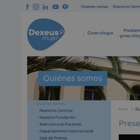
Pasar
Quiénes somos
Nuestros Cent
al
Navegación
contenido
superior
principal
cabecera
Proble
Navegación
Ginecología
ginecoló
principal
Quiénes somos
Quiénes somos
Menú
Inicio
Qu
Nuestros Centros
Sobres
lateral
Nuestra Fundación
enlace
Prese
cabecera
Atención a la Paciente
de
Departamento Internacional
ayuda
Sala de Prensa