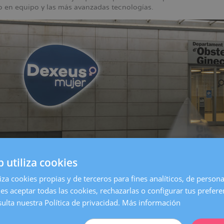
jo en equipo y las más avanzadas tecnologías.
b utiliza cookies
liza cookies propias y de terceros para fines analíticos, de persona
entro de
Barcelona
, es una de las clínicas más grandes y especia
es aceptar todas las cookies, rechazarlas o configurar tus prefer
on todos los servicios necesarios para atender cualquier necesida
ulta nuestra Política de privacidad.
Más información
 Mujer queremos estar aún más cerca de nuestras pacientes. Po