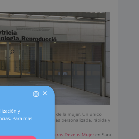
×
lización y
SPANISH
lizadas de Europa en salud de la mujer. Un único
encias. Para más
d y prestar una atención más personalizada, rápida y
CATALÀ
ENGLISH
r eso, además tenemos
centros Dexeus Mujer
en Sant