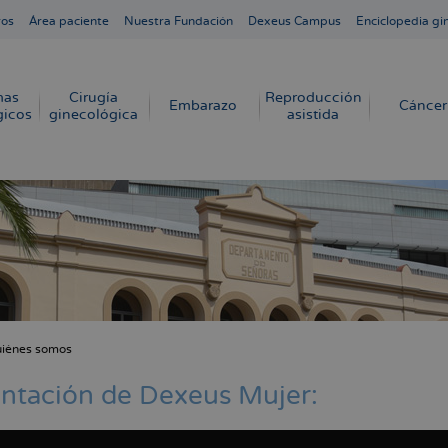
ros
Área paciente
Nuestra Fundación
Dexeus Campus
Enciclopedia gi
mas
Cirugía
Reproducción
Embarazo
Cáncer
gicos
ginecológica
asistida
iénes somos
cribir
s
ntación de Dexeus Mujer: