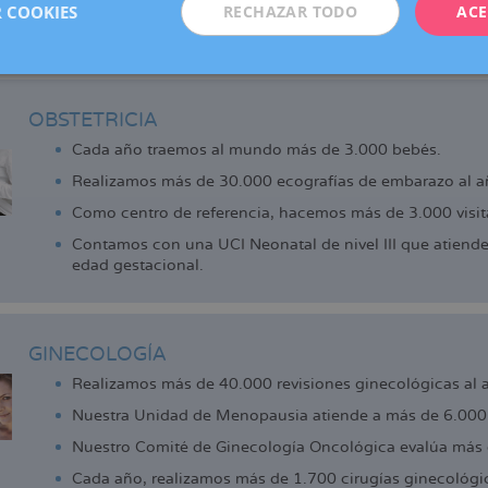
adell, Manresa, Reus y Vic (centro colaborador), que ofrecen los 
 COOKIES
RECHAZAR TODO
ACE
de la reproducción que actualmente ya disfrutan las pacientes d
 cerca.
OBSTETRICIA
Cada año traemos al mundo más de 3.000 bebés.
Realizamos más de 30.000 ecografías de embarazo al a
Como centro de referencia, hacemos más de 3.000 visita
Contamos con una UCI Neonatal de nivel III que atiend
edad gestacional.
GINECOLOGÍA
Realizamos más de 40.000 revisiones ginecológicas al 
Nuestra Unidad de Menopausia atiende a más de 6.000 
Nuestro Comité de Ginecología Oncológica evalúa más 
Cada año, realizamos más de 1.700 cirugías ginecológi