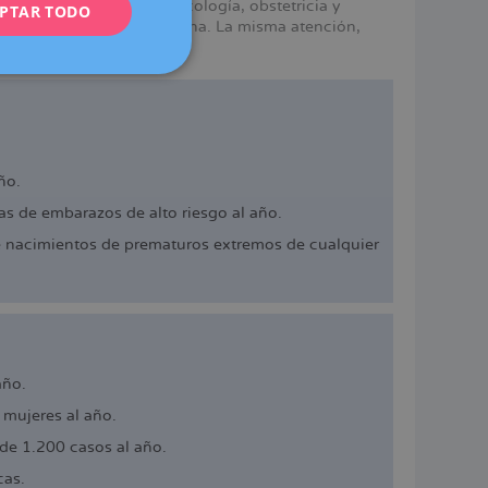
mismos servicios en ginecología, obstetricia y
PTAR TODO
FRENCH
e Dexeus Mujer en Barcelona. La misma atención,
DEUTSCH
ITALIANO
ESPAÑOL
ño.
s de embarazos de alto riesgo al año.
e nacimientos de prematuros extremos de cualquier
año.
mujeres al año.
de 1.200 casos al año.
cas.