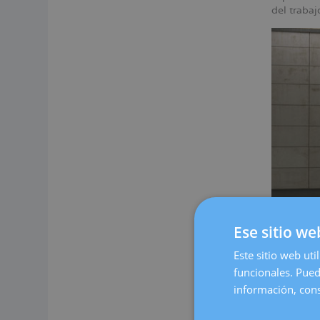
del traba
Ese sitio we
Este sitio web uti
Nuestro c
funcionales. Pued
espacio c
información, cons
cómoda.
En Dexeus