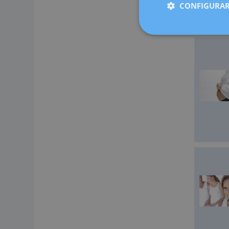
Cugat, Sab
CONFIGURAR
medicina 
ahora más