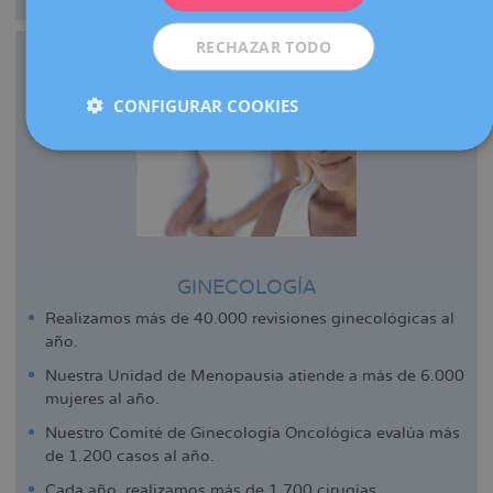
RECHAZAR TODO
CONFIGURAR COOKIES
GINECOLOGÍA
Realizamos más de 40.000 revisiones ginecológicas al
año.
Nuestra Unidad de Menopausia atiende a más de 6.000
mujeres al año.
Nuestro Comité de Ginecología Oncológica evalúa más
de 1.200 casos al año.
Cada año, realizamos más de 1.700 cirugías