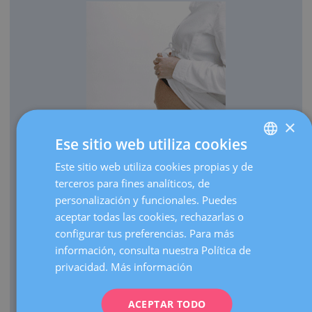
×
Ese sitio web utiliza cookies
OBSTETRICIA
Este sitio web utiliza cookies propias y de
SPANISH
Cada año traemos al mundo más de 3.000 bebés.
terceros para fines analíticos, de
CATALÀ
Realizamos más de 30.000 ecografías de embarazo al
personalización y funcionales. Puedes
ENGLISH
año.
aceptar todas las cookies, rechazarlas o
configurar tus preferencias. Para más
Como centro de referencia, hacemos más de 3.000
FRENCH
información, consulta nuestra Política de
visitas de embarazos de alto riesgo al año.
DEUTSCH
privacidad.
Más información
Contamos con una UCI Neonatal de nivel III que atiende
ITALIANO
nacimientos de prematuros extremos de cualquier edad
gestacional.
ACEPTAR TODO
ESPAÑOL