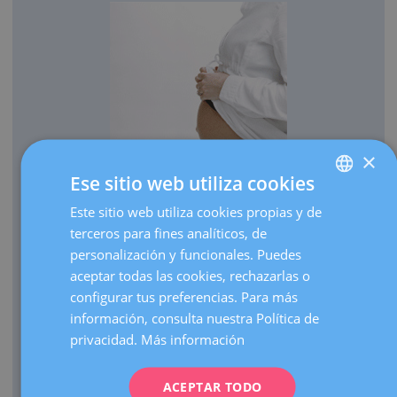
×
Ese sitio web utiliza cookies
OBSTETRICIA
Este sitio web utiliza cookies propias y de
SPANISH
Cada año traemos al mundo más de 3.000 bebés.
terceros para fines analíticos, de
CATALÀ
Realizamos más de 30.000 ecografías de embarazo al
personalización y funcionales. Puedes
ENGLISH
año.
aceptar todas las cookies, rechazarlas o
configurar tus preferencias. Para más
Como centro de referencia, hacemos más de 3.000
FRENCH
información, consulta nuestra Política de
visitas de embarazos de alto riesgo al año.
DEUTSCH
privacidad.
Más información
Contamos con una UCI Neonatal de nivel III que atiende
ITALIANO
nacimientos de prematuros extremos de cualquier edad
gestacional.
ACEPTAR TODO
ESPAÑOL