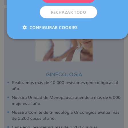
RECHAZAR TODO
CONFIGURAR COOKIES
GINECOLOGÍA
Realizamos más de 40.000 revisiones ginecológicas al
año.
Nuestra Unidad de Menopausia atiende a más de 6.000
mujeres al año.
Nuestro Comité de Ginecología Oncológica evalúa más
de 1.200 casos al año.
Cada año, realizamos más de 1.700 cirugías