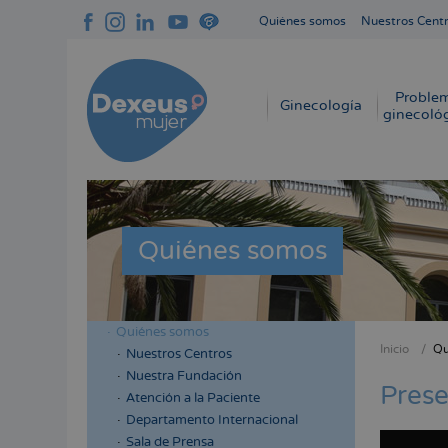
Pasar
Quiénes somos
Nuestros Cent
al
Navegación
contenido
superior
principal
cabecera
Proble
Navegación
Ginecología
ginecoló
principal
Quiénes somos
Quiénes somos
Menú
Inicio
Qu
Nuestros Centros
Sobres
lateral
Nuestra Fundación
enlace
Prese
cabecera
Atención a la Paciente
de
Departamento Internacional
ayuda
Sala de Prensa