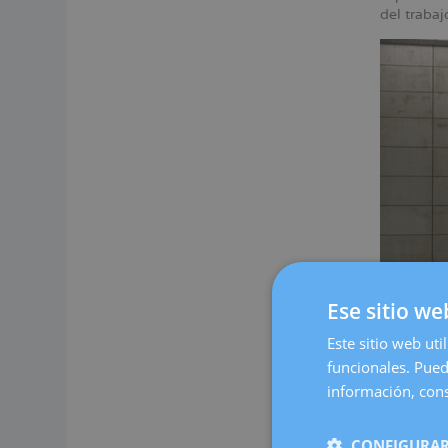
del traba
Ese sitio we
Este sitio web uti
funcionales. Pued
Nuestro c
espacio c
información, cons
cómoda.
En Dexeus
CONFIGURAR