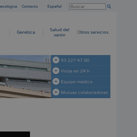
necológica
Contacto
Español
Salud del
Genética
Otros servicios
varón
93 227 47 00
Visita en 24 h
Equipo médico
Mutuas colaboradoras