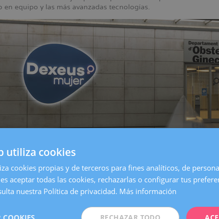
jo en equipo y las más avanzadas tecnologías.
b utiliza cookies
liza cookies propias y de terceros para fines analíticos, de persona
es aceptar todas las cookies, rechazarlas o configurar tus prefer
entro de
Barcelona
, es una de las clínicas más grandes y especia
on todos los servicios necesarios para atender cualquier necesida
ulta nuestra Política de privacidad.
Más información
 Mujer queremos estar aún más cerca de nuestras pacientes. Po
 COOKIES
RECHAZAR TODO
ACE