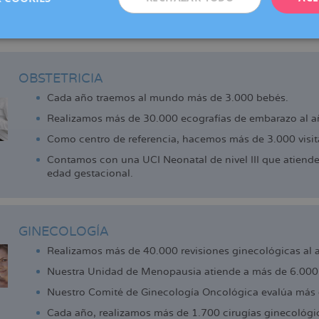
adell, Manresa, Reus y Vic (centro colaborador), que ofrecen los 
de la reproducción que actualmente ya disfrutan las pacientes d
 cerca.
OBSTETRICIA
Cada año traemos al mundo más de 3.000 bebés.
Realizamos más de 30.000 ecografías de embarazo al a
Como centro de referencia, hacemos más de 3.000 visita
Contamos con una UCI Neonatal de nivel III que atiend
edad gestacional.
GINECOLOGÍA
Realizamos más de 40.000 revisiones ginecológicas al 
Nuestra Unidad de Menopausia atiende a más de 6.000 
Nuestro Comité de Ginecología Oncológica evalúa más 
Cada año, realizamos más de 1.700 cirugías ginecológi