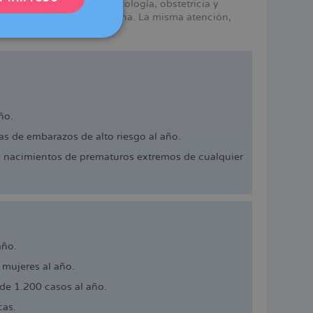
mismos servicios en ginecología, obstetricia y
e Dexeus Mujer en Barcelona. La misma atención,
DEUTSCH
ITALIANO
ESPAÑOL
ño.
s de embarazos de alto riesgo al año.
e nacimientos de prematuros extremos de cualquier
año.
mujeres al año.
de 1.200 casos al año.
cas.