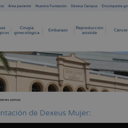
ros
Área paciente
Nuestra Fundación
Dexeus Campus
Enciclopedia gi
mas
Cirugía
Reproducción
Embarazo
Cáncer
gicos
ginecológica
asistida
iénes somos
cribir
s
ntación de Dexeus Mujer: