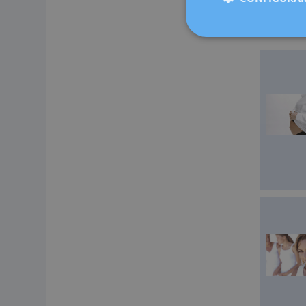
Cugat, Sab
medicina 
ahora más