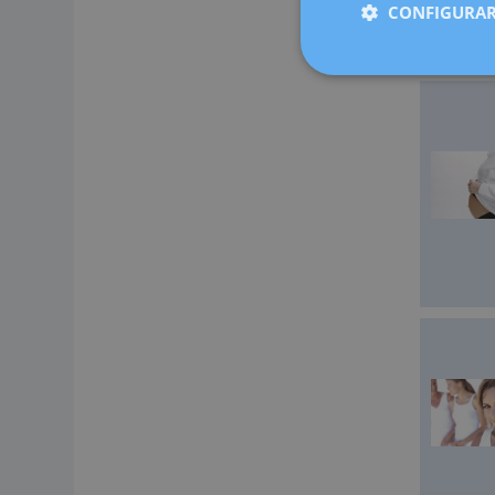
Cugat, Sab
CONFIGURAR
medicina 
ahora más