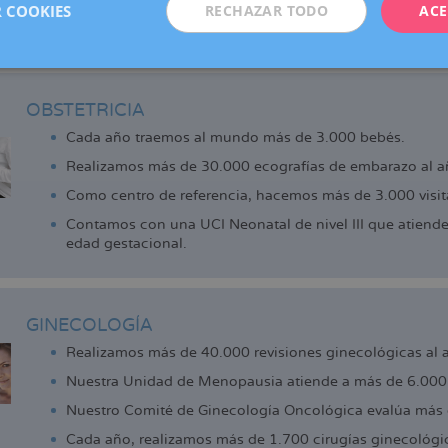
adell, Manresa, Reus y Vic (centro colaborador), que ofrecen los 
 COOKIES
RECHAZAR TODO
ACE
de la reproducción que actualmente ya disfrutan las pacientes d
 cerca.
OBSTETRICIA
Cada año traemos al mundo más de 3.000 bebés.
Realizamos más de 30.000 ecografías de embarazo al a
Como centro de referencia, hacemos más de 3.000 visita
Contamos con una UCI Neonatal de nivel III que atiend
edad gestacional.
GINECOLOGÍA
Realizamos más de 40.000 revisiones ginecológicas al 
Nuestra Unidad de Menopausia atiende a más de 6.000 
Nuestro Comité de Ginecología Oncológica evalúa más 
Cada año, realizamos más de 1.700 cirugías ginecológi