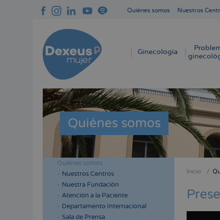
Pasar
Quiénes somos
Nuestros Cent
al
Navegación
contenido
superior
principal
cabecera
Proble
Navegación
Ginecología
ginecoló
principal
Quiénes somos
Quiénes somos
Menú
Inicio
Qu
Nuestros Centros
Sobres
lateral
Nuestra Fundación
enlace
Prese
cabecera
Atención a la Paciente
de
Departamento Internacional
ayuda
Sala de Prensa