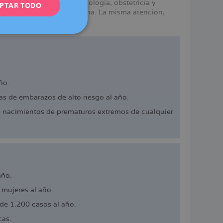
mismos servicios en ginecología, obstetricia y
PTAR TODO
FRENCH
e Dexeus Mujer en Barcelona. La misma atención,
DEUTSCH
ITALIANO
ESPAÑOL
ño.
s de embarazos de alto riesgo al año.
e nacimientos de prematuros extremos de cualquier
año.
mujeres al año.
de 1.200 casos al año.
cas.