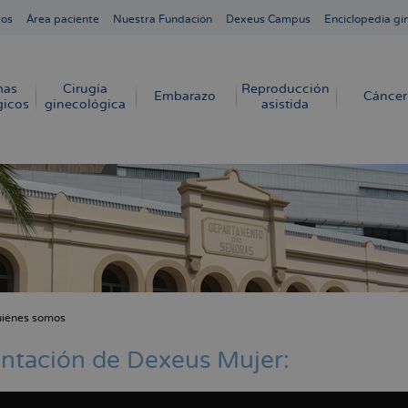
ros
Área paciente
Nuestra Fundación
Dexeus Campus
Enciclopedia gi
mas
Cirugía
Reproducción
Embarazo
Cáncer
gicos
ginecológica
asistida
iénes somos
cribir
s
ntación de Dexeus Mujer: