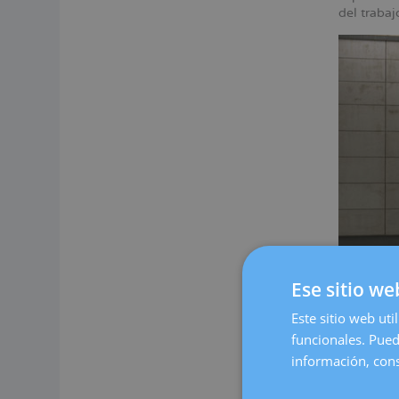
del traba
Ese sitio we
Este sitio web uti
Nuestro c
funcionales. Pued
espacio c
información, cons
cómoda.
En Dexeus