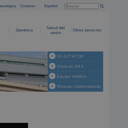
necológica
Contacto
Español
Salud del
Genética
Otros servicios
varón
93 227 47 00
Visita en 24 h
Equipo médico
Mutuas colaboradoras