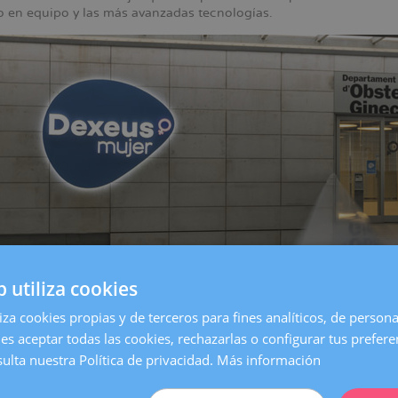
jo en equipo y las más avanzadas tecnologías.
b utiliza cookies
liza cookies propias y de terceros para fines analíticos, de persona
entro de
Barcelona
, es una de las clínicas más grandes y especia
es aceptar todas las cookies, rechazarlas o configurar tus prefer
on todos los servicios necesarios para atender cualquier necesida
ulta nuestra Política de privacidad.
Más información
 Mujer queremos estar aún más cerca de nuestras pacientes. Po