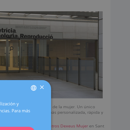
×
lización y
SPANISH
lizadas de Europa en salud de la mujer. Un único
encias. Para más
d y prestar una atención más personalizada, rápida y
CATALÀ
ENGLISH
r eso, además tenemos
centros Dexeus Mujer
en Sant