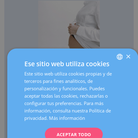
×
Ese sitio web utiliza cookies
OBSTETRICIA
Este sitio web utiliza cookies propias y de
SPANISH
Cada año traemos al mundo más de 3.000 bebés.
terceros para fines analíticos, de
CATALÀ
Realizamos más de 30.000 ecografías de embarazo al
personalización y funcionales. Puedes
ENGLISH
año.
aceptar todas las cookies, rechazarlas o
configurar tus preferencias. Para más
Como centro de referencia, hacemos más de 3.000
FRENCH
información, consulta nuestra Política de
visitas de embarazos de alto riesgo al año.
DEUTSCH
privacidad.
Más información
Contamos con una UCI Neonatal de nivel III que atiende
ITALIANO
nacimientos de prematuros extremos de cualquier edad
gestacional.
ACEPTAR TODO
ESPAÑOL