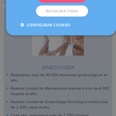
RECHAZAR TODO
CONFIGURAR COOKIES
GINECOLOGÍA
Realizamos más de 40.000 revisiones ginecológicas al
año.
Nuestra Unidad de Menopausia atiende a más de 6.000
mujeres al año.
Nuestro Comité de Ginecología Oncológica evalúa más
de 1.200 casos al año.
Cada año, realizamos más de 1.700 cirugías