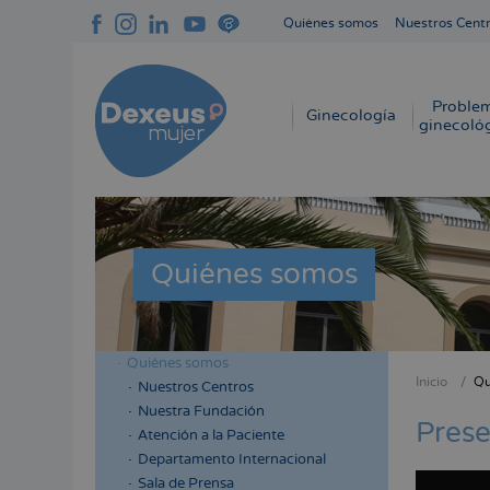
Pasar
Quiénes somos
Nuestros Cent
al
Navegación
contenido
superior
principal
cabecera
Proble
Navegación
Ginecología
ginecoló
principal
Quiénes somos
Quiénes somos
Menú
Inicio
Qu
Nuestros Centros
Sobres
lateral
Nuestra Fundación
enlace
Prese
cabecera
Atención a la Paciente
de
Departamento Internacional
ayuda
Sala de Prensa