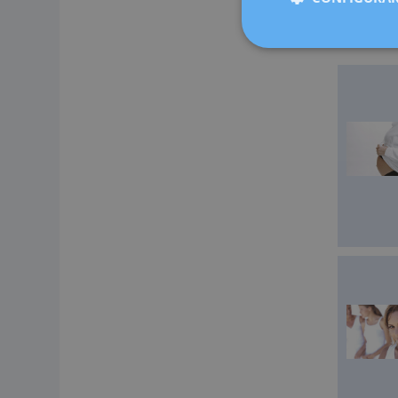
Cugat, Sab
medicina 
ahora más