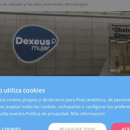
jo en equipo y las más avanzadas tecnologías.
b utiliza cookies
liza cookies propias y de terceros para fines analíticos, de persona
es aceptar todas las cookies, rechazarlas o configurar tus prefer
entro de
Barcelona
, es una de las clínicas más grandes y especia
on todos los servicios necesarios para atender cualquier necesida
ulta nuestra Política de privacidad.
Más información
 Mujer queremos estar aún más cerca de nuestras pacientes. Po
 COOKIES
RECHAZAR TODO
ACE