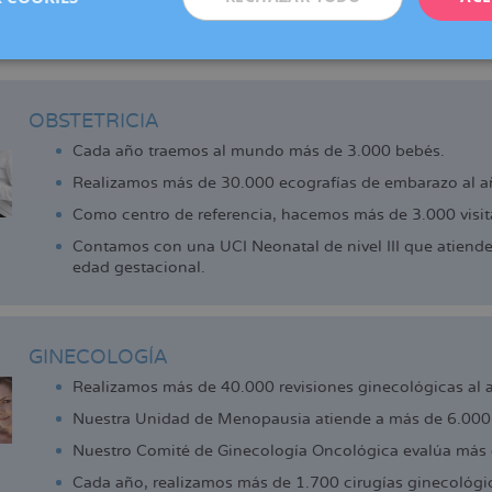
adell, Manresa, Reus y Vic (centro colaborador), que ofrecen los 
de la reproducción que actualmente ya disfrutan las pacientes d
 cerca.
OBSTETRICIA
Cada año traemos al mundo más de 3.000 bebés.
Realizamos más de 30.000 ecografías de embarazo al a
Como centro de referencia, hacemos más de 3.000 visita
Contamos con una UCI Neonatal de nivel III que atiend
edad gestacional.
GINECOLOGÍA
Realizamos más de 40.000 revisiones ginecológicas al 
Nuestra Unidad de Menopausia atiende a más de 6.000 
Nuestro Comité de Ginecología Oncológica evalúa más 
Cada año, realizamos más de 1.700 cirugías ginecológi