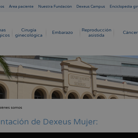
ros
Área paciente
Nuestra Fundación
Dexeus Campus
Enciclopedia gi
mas
Cirugía
Reproducción
Embarazo
Cáncer
gicos
ginecológica
asistida
iénes somos
cribir
s
ntación de Dexeus Mujer: