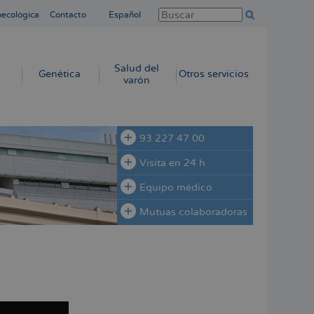
necológica
Contacto
Español
Salud del
Genética
Otros servicios
varón
93 227 47 00
Visita en 24 h
Equipo médico
Mutuas colaboradoras