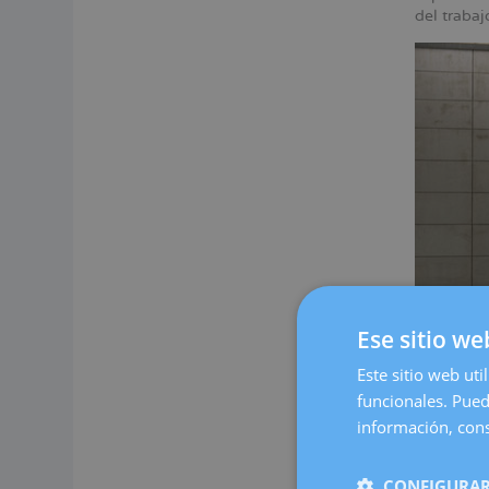
del traba
Ese sitio we
Este sitio web uti
funcionales. Pued
Nuestro c
espacio c
información, cons
cómoda.
En Dexeus
CONFIGURAR