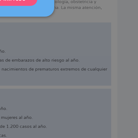
mismos servicios en ginecología, obstetricia y
e Dexeus Mujer en Barcelona. La misma atención,
DEUTSCH
ITALIANO
ESPAÑOL
ño.
s de embarazos de alto riesgo al año.
e nacimientos de prematuros extremos de cualquier
año.
mujeres al año.
de 1.200 casos al año.
cas.