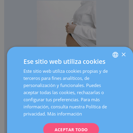
×
Ese sitio web utiliza cookies
OBSTETRICIA
Este sitio web utiliza cookies propias y de
SPANISH
Cada año traemos al mundo más de 3.000 bebés.
terceros para fines analíticos, de
CATALÀ
Realizamos más de 30.000 ecografías de embarazo al
personalización y funcionales. Puedes
ENGLISH
año.
aceptar todas las cookies, rechazarlas o
configurar tus preferencias. Para más
Como centro de referencia, hacemos más de 3.000
FRENCH
información, consulta nuestra Política de
visitas de embarazos de alto riesgo al año.
DEUTSCH
privacidad.
Más información
Contamos con una UCI Neonatal de nivel III que atiende
ITALIANO
nacimientos de prematuros extremos de cualquier edad
gestacional.
ACEPTAR TODO
ESPAÑOL