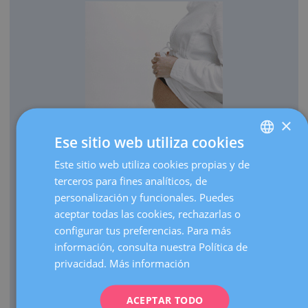
×
Ese sitio web utiliza cookies
OBSTETRICIA
Este sitio web utiliza cookies propias y de
SPANISH
Cada año traemos al mundo más de 3.000 bebés.
terceros para fines analíticos, de
CATALÀ
Realizamos más de 30.000 ecografías de embarazo al
personalización y funcionales. Puedes
ENGLISH
año.
aceptar todas las cookies, rechazarlas o
configurar tus preferencias. Para más
Como centro de referencia, hacemos más de 3.000
FRENCH
información, consulta nuestra Política de
visitas de embarazos de alto riesgo al año.
DEUTSCH
privacidad.
Más información
Contamos con una UCI Neonatal de nivel III que atiende
ITALIANO
nacimientos de prematuros extremos de cualquier edad
gestacional.
ACEPTAR TODO
ESPAÑOL