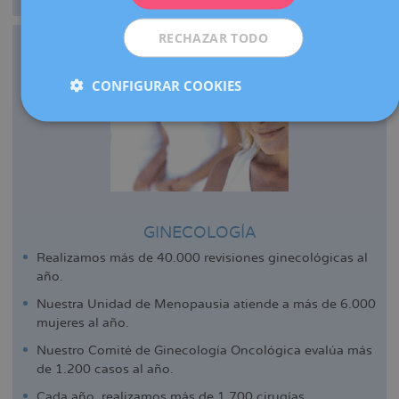
RECHAZAR TODO
CONFIGURAR COOKIES
GINECOLOGÍA
Realizamos más de 40.000 revisiones ginecológicas al
año.
Nuestra Unidad de Menopausia atiende a más de 6.000
mujeres al año.
Nuestro Comité de Ginecología Oncológica evalúa más
de 1.200 casos al año.
Cada año, realizamos más de 1.700 cirugías