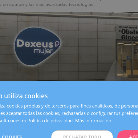
jo en equipo y las más avanzadas tecnologías.
b utiliza cookies
liza cookies propias y de terceros para fines analíticos, de persona
es aceptar todas las cookies, rechazarlas o configurar tus prefer
entro de
Barcelona
, es una de las clínicas más grandes y especia
on todos los servicios necesarios para atender cualquier necesida
ulta nuestra Política de privacidad.
Más información
 Mujer queremos estar aún más cerca de nuestras pacientes. Po
 COOKIES
RECHAZAR TODO
ACE