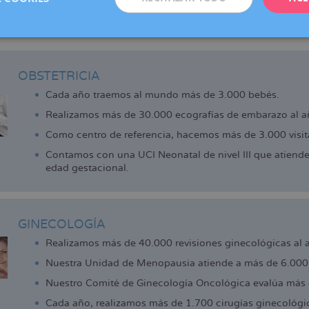
adell, Manresa, Reus y Vic (centro colaborador), que ofrecen los 
de la reproducción que actualmente ya disfrutan las pacientes d
 cerca.
OBSTETRICIA
Cada año traemos al mundo más de 3.000 bebés.
Realizamos más de 30.000 ecografías de embarazo al a
Como centro de referencia, hacemos más de 3.000 visita
Contamos con una UCI Neonatal de nivel III que atiend
edad gestacional.
GINECOLOGÍA
Realizamos más de 40.000 revisiones ginecológicas al 
Nuestra Unidad de Menopausia atiende a más de 6.000 
Nuestro Comité de Ginecología Oncológica evalúa más 
Cada año, realizamos más de 1.700 cirugías ginecológi