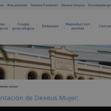
ros
Área paciente
Nuestra Fundación
Dexeus Campus
Enciclopedia gi
mas
Cirugía
Reproducción
Embarazo
Cáncer
gicos
ginecológica
asistida
iénes somos
cribir
s
ntación de Dexeus Mujer: