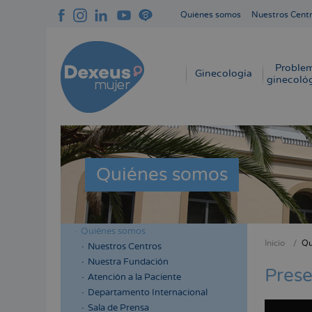
Pasar
Quiénes somos
Nuestros Cent
al
Navegación
contenido
superior
principal
cabecera
Proble
Navegación
Ginecología
ginecoló
principal
Quiénes somos
Quiénes somos
Menú
Inicio
Qu
Nuestros Centros
Sobres
lateral
Nuestra Fundación
enlace
Prese
cabecera
Atención a la Paciente
de
Departamento Internacional
ayuda
Sala de Prensa