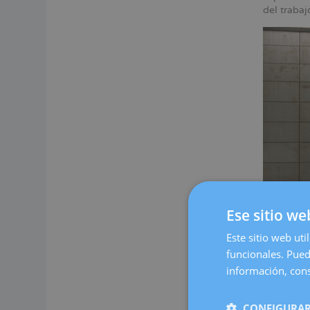
del traba
Ese sitio we
Este sitio web uti
funcionales. Pued
Nuestro c
espacio c
información, cons
cómoda.
En Dexeus
CONFIGURAR