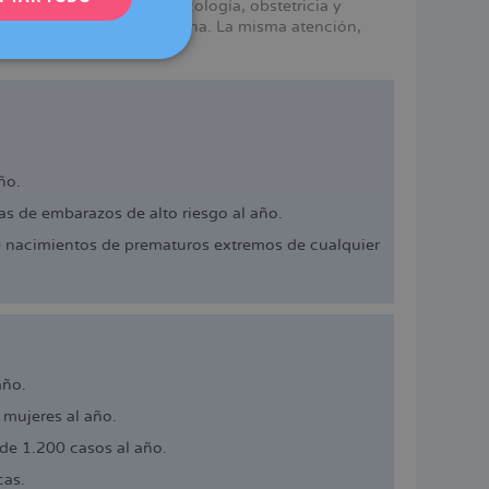
mismos servicios en ginecología, obstetricia y
e Dexeus Mujer en Barcelona. La misma atención,
DEUTSCH
ITALIANO
ESPAÑOL
ño.
s de embarazos de alto riesgo al año.
e nacimientos de prematuros extremos de cualquier
año.
mujeres al año.
de 1.200 casos al año.
cas.