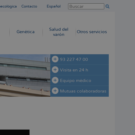
necológica
Contacto
Español
Salud del
Genética
Otros servicios
varón
93 227 47 00
Visita en 24 h
Equipo médico
Mutuas colaboradoras