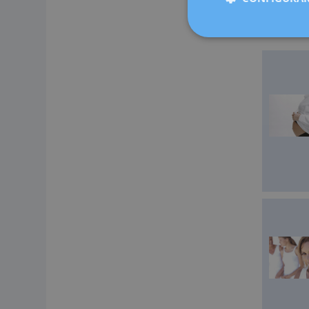
Cugat, Sab
medicina 
ahora más