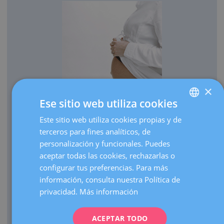
×
Ese sitio web utiliza cookies
OBSTETRICIA
Este sitio web utiliza cookies propias y de
SPANISH
Cada año traemos al mundo más de 3.000 bebés.
terceros para fines analíticos, de
CATALÀ
Realizamos más de 30.000 ecografías de embarazo al
personalización y funcionales. Puedes
ENGLISH
año.
aceptar todas las cookies, rechazarlas o
configurar tus preferencias. Para más
Como centro de referencia, hacemos más de 3.000
FRENCH
información, consulta nuestra Política de
visitas de embarazos de alto riesgo al año.
DEUTSCH
privacidad.
Más información
Contamos con una UCI Neonatal de nivel III que atiende
ITALIANO
nacimientos de prematuros extremos de cualquier edad
gestacional.
ACEPTAR TODO
ESPAÑOL