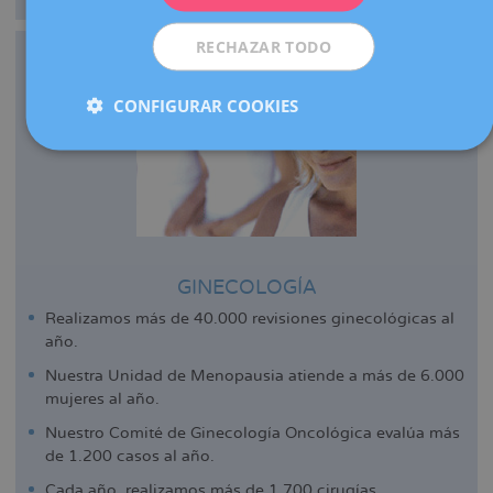
RECHAZAR TODO
CONFIGURAR COOKIES
GINECOLOGÍA
Realizamos más de 40.000 revisiones ginecológicas al
año.
Nuestra Unidad de Menopausia atiende a más de 6.000
mujeres al año.
Nuestro Comité de Ginecología Oncológica evalúa más
de 1.200 casos al año.
Cada año, realizamos más de 1.700 cirugías