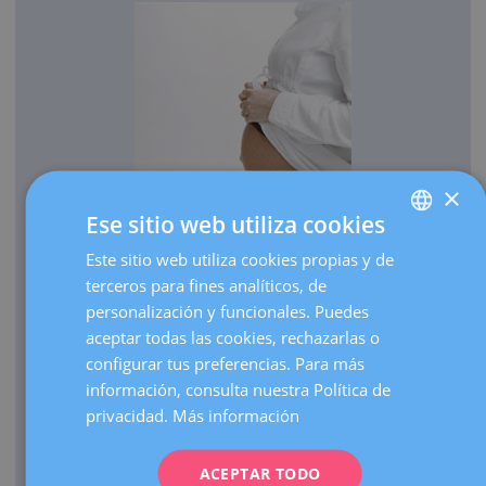
×
Ese sitio web utiliza cookies
OBSTETRICIA
Este sitio web utiliza cookies propias y de
SPANISH
Cada año traemos al mundo más de 3.000 bebés.
terceros para fines analíticos, de
CATALÀ
Realizamos más de 30.000 ecografías de embarazo al
personalización y funcionales. Puedes
ENGLISH
año.
aceptar todas las cookies, rechazarlas o
configurar tus preferencias. Para más
Como centro de referencia, hacemos más de 3.000
FRENCH
información, consulta nuestra Política de
visitas de embarazos de alto riesgo al año.
DEUTSCH
privacidad.
Más información
Contamos con una UCI Neonatal de nivel III que atiende
ITALIANO
nacimientos de prematuros extremos de cualquier edad
gestacional.
ACEPTAR TODO
ESPAÑOL