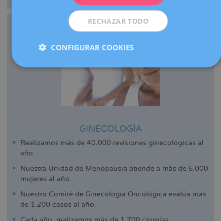
RECHAZAR TODO
CONFIGURAR COOKIES
GINECOLOGÍA
Realizamos más de 40.000 revisiones ginecológicas al
año.
Nuestra Unidad de Menopausia atiende a más de 6.000
mujeres al año.
Nuestro Comité de Ginecología Oncológica evalúa más
de 1.200 casos al año.
Cada año, realizamos más de 1.700 cirugías