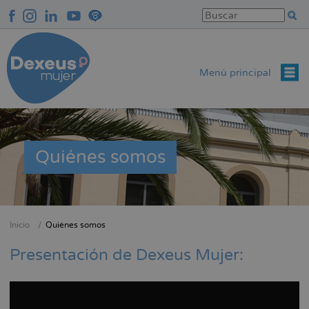
Pasar
al
contenido
principal
Menú principal
Quiénes somos
Inicio
Quiénes somos
Sobrescribir
enlaces
Presentación de Dexeus Mujer:
de
ayuda
a