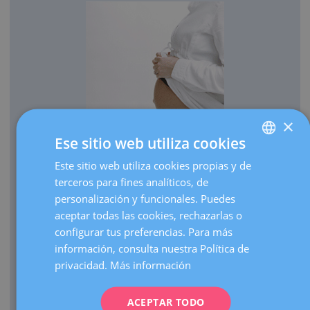
×
Ese sitio web utiliza cookies
OBSTETRICIA
Este sitio web utiliza cookies propias y de
SPANISH
Cada año traemos al mundo más de 3.000 bebés.
terceros para fines analíticos, de
CATALÀ
Realizamos más de 30.000 ecografías de embarazo al
personalización y funcionales. Puedes
ENGLISH
año.
aceptar todas las cookies, rechazarlas o
configurar tus preferencias. Para más
Como centro de referencia, hacemos más de 3.000
FRENCH
información, consulta nuestra Política de
visitas de embarazos de alto riesgo al año.
DEUTSCH
privacidad.
Más información
Contamos con una UCI Neonatal de nivel III que atiende
ITALIANO
nacimientos de prematuros extremos de cualquier edad
gestacional.
ACEPTAR TODO
ESPAÑOL