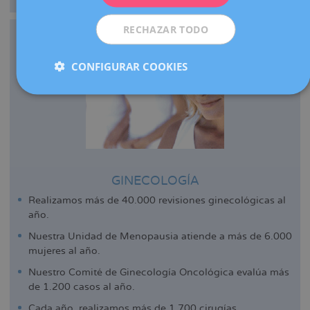
RECHAZAR TODO
CONFIGURAR COOKIES
GINECOLOGÍA
Realizamos más de 40.000 revisiones ginecológicas al
año.
Nuestra Unidad de Menopausia atiende a más de 6.000
mujeres al año.
Nuestro Comité de Ginecología Oncológica evalúa más
de 1.200 casos al año.
Cada año, realizamos más de 1.700 cirugías