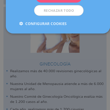
RECHAZAR TODO
CONFIGURAR COOKIES
GINECOLOGÍA
Realizamos más de 40.000 revisiones ginecológicas al
año.
Nuestra Unidad de Menopausia atiende a más de 6.000
mujeres al año.
Nuestro Comité de Ginecología Oncológica evalúa más
de 1.200 casos al año.
Cada año, realizamos más de 1.700 cirugías