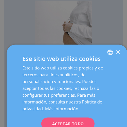
×
Ese sitio web utiliza cookies
OBSTETRICIA
Este sitio web utiliza cookies propias y de
SPANISH
Cada año traemos al mundo más de 3.000 bebés.
terceros para fines analíticos, de
CATALÀ
Realizamos más de 30.000 ecografías de embarazo al
personalización y funcionales. Puedes
ENGLISH
año.
aceptar todas las cookies, rechazarlas o
configurar tus preferencias. Para más
Como centro de referencia, hacemos más de 3.000
FRENCH
información, consulta nuestra Política de
visitas de embarazos de alto riesgo al año.
DEUTSCH
privacidad.
Más información
Contamos con una UCI Neonatal de nivel III que atiende
ITALIANO
nacimientos de prematuros extremos de cualquier edad
gestacional.
ACEPTAR TODO
ESPAÑOL