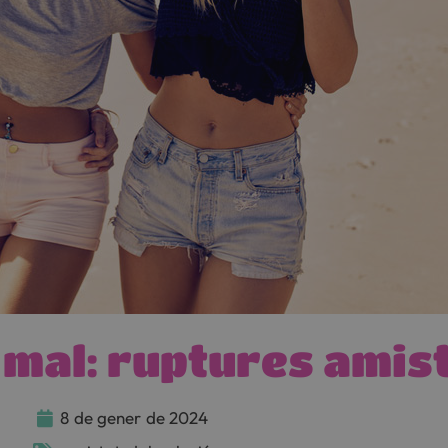
a mal: ruptures amis
8
de
gener
de
2024