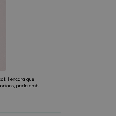
sat. I encara que
emocions, parla amb