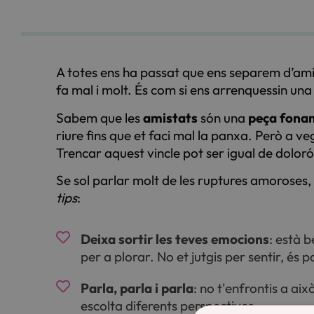
A totes ens ha passat que ens separem d’am
fa mal i molt. És com si ens arrenquessin una
Sabem que les
amistats
són una
peça fona
riure fins que et faci mal la panxa. Però a v
Trencar aquest vincle pot ser igual de dolor
Se sol parlar molt de les ruptures amoroses
tips
:
Deixa sortir les teves emocions
: està b
per a plorar. No et jutgis per sentir, és p
Parla, parla i parla
: no t'enfrontis a ai
escolta diferents perspectives.