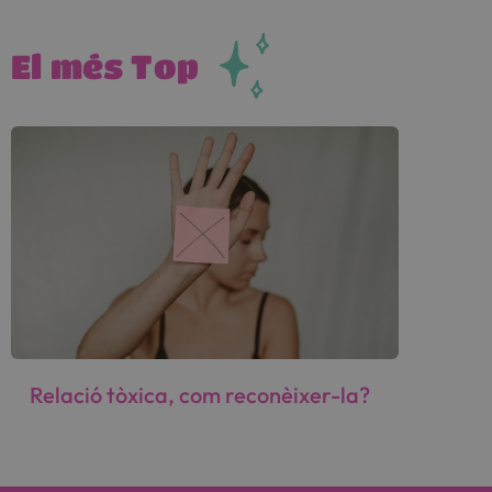
El més Top
Relació tòxica, com reconèixer-la?