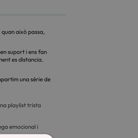
 i quan això passa,
n suport i ens fan
ment es distancia.
mpartim una sèrie de
na playlist trista
rega emocional i