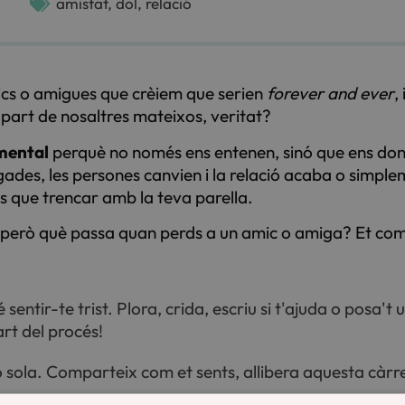
amistat
,
dol
,
relació
ics o amigues que crèiem que serien
forever and ever
,
 part de nosaltres mateixos, veritat?
mental
perquè no només ens entenen, sinó que ens done
egades, les persones canvien i la relació acaba o simple
ós que trencar amb la teva parella.
, però què passa quan perds a un amic o amiga? Et co
é sentir-te trist. Plora, crida, escriu si t'ajuda o posa't u
art del procés!
xò sola. Comparteix com et sents, allibera aquesta càr