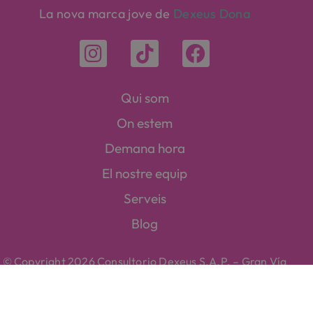
La nova marca jove de
Dexeus Dona
Qui som
On estem
Demana hora
El nostre equip
Serveis
Blog
© Copyright 2026 Consultorio Dexeus S.A.P. – Gran Vía
Carles III, 71-75. 08028 Barcelona
Avís legal
Política de privacitat