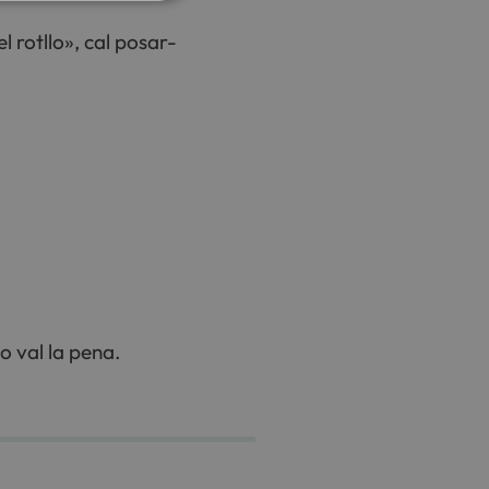
l rotllo», cal posar-
no val la pena.