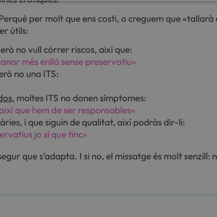
 Perquè per molt que ens costi, o creguem que «tallarà e
r útils:
rò no vull córrer riscos, així que:
anar més enllà sense preservatiu»
erò no una ITS:
 dos
, moltes ITS no donen símptomes:
, així que hem de ser responsables»
s, i que siguin de qualitat, així podràs dir-li:
rvatius jo sí que tinc»
 segur que s’adapta. I si no, el missatge és molt senzill: 