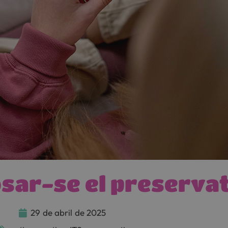
posar-se el preserva
29
de
abril
de
2025