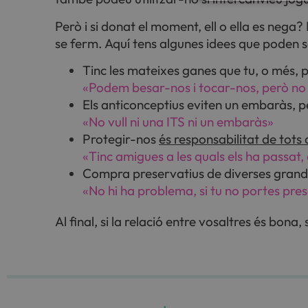
Però i si donat el moment, ell o ella es nega?
se ferm. Aquí tens algunes idees que poden se
Tinc les mateixes ganes que tu, o més, pe
«Podem besar-nos i tocar-nos, però no 
Els anticonceptius eviten un embaràs, p
«No vull ni una ITS ni un embaràs»
Protegir-nos
és responsabilitat de tots
«Tinc amigues a les quals els ha passat
Compra preservatius de diverses grandàrie
«No hi ha problema, si tu no portes prese
Al final, si la relació entre vosaltres és bona,