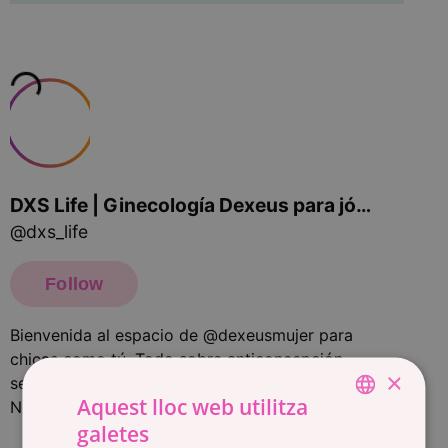
×
Aquest lloc web utilitza
galetes
SPANISH