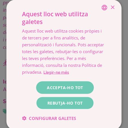
propi cos i això ens permet prendre decisions
×
informades sobre el desig de ser mare amb una
Aquest lloc web utilitza
parella (masculina o del mateix sexe), de ser-ho en
galetes
SPANISH
solitari, de post-posar-ho o bé no ser-ho. Totes les
Aquest lloc web utilitza cookies pròpies i
desicions i etapes dels diferents procesos m’agraden
CATALÀ
de tercers per a fins analítics, de
i m’agrada acompanyar-vos sigui quin sigui el vostre
ESPAÑOL
personalització i funcionals. Pots acceptar
camí.
totes les galetes, rebutjar-les o configurar
les teves preferències. Per a més
💃
🎵
👧
👦
👶
informació, consulta la nostra Política de
privadesa.
Llegir-ne més
Idiomes:
ACCEPTA-HO TOT
Anglès
,
Castellà
,
Català
.
Serveis:
REBUTJA-HO TOT
Fertilitat
CONFIGURAR GALETES