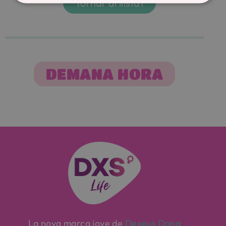
Tornar al llistat
DEMANA HORA
La nova marca jove de
Dexeus Dona