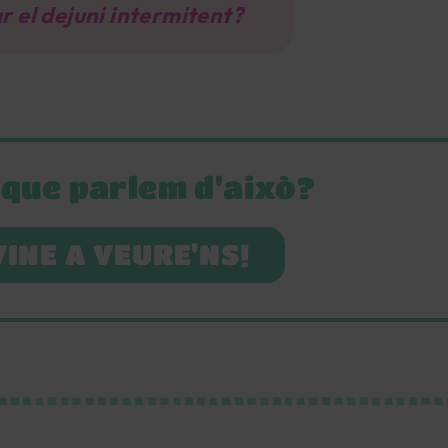
r el dejuni intermitent?
 que parlem d'això?
VINE A VEURE'NS!