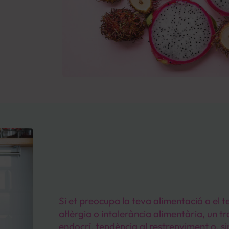
Si et preocupa la teva alimentació o el t
al·lèrgia o intolerància alimentària, un 
endocrí, tendència al restrenyiment o, s