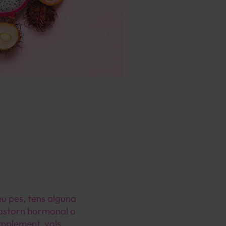
eu pes, tens alguna
trastorn hormonal o
implement, vols