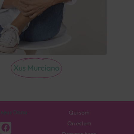
Xus Murciano
xeus Dona
Qui som
On estem
Demana hora