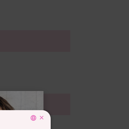
ció?
×