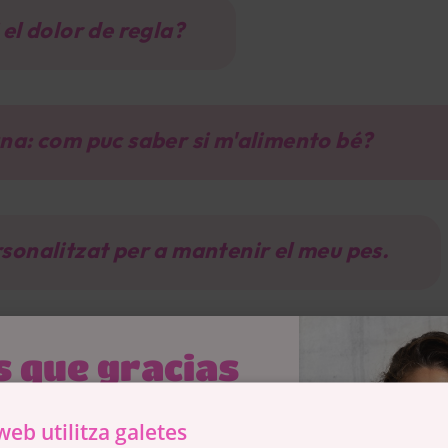
 el dolor de regla?
ana: com puc saber si m'alimento bé?
sonalitzat per a mantenir el meu pes.
ndència al restrenyiment, hi ha alguna solu
 que gracias
tras mujeres
web utilitza galetes