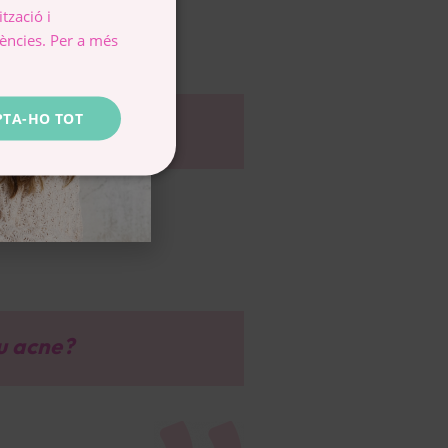
tzació i
SPANISH
rències. Per a més
CATALÀ
ESPAÑOL
PTA-HO TOT
eu acne?