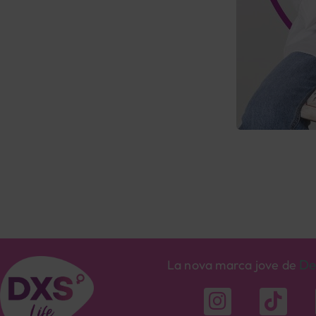
De
La nova marca jove de