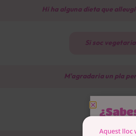
Hi ha alguna dieta que alleugi
Si soc vegetari
M'agradaria un pla per
Tinc te
¿Sabes
a ti o
Aquest lloc 