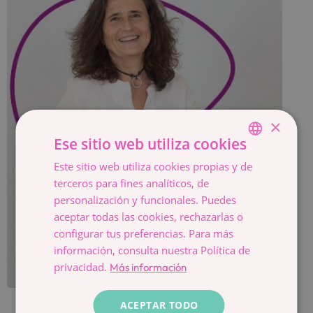
×
Ese sitio web utiliza cookies
Este sitio web utiliza cookies propias y de
SPANISH
terceros para fines analíticos, de
CATALÀ
personalización y funcionales. Puedes
ESPAÑOL
aceptar todas las cookies, rechazarlas o
configurar tus preferencias. Para más
ALICIA ÚBEDA
información, consulta nuestra Política de
privacidad.
Más información
ACEPTAR TODO