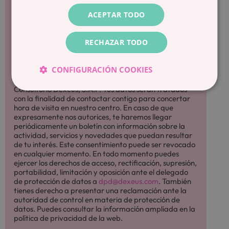
newsletter:
ACEPTAR TODO
SI
NO
Autorizo el tratamiento de mis datos de
RECHAZAR TODO
contacto y acepto la
.
*
política de privacidad
CONFIGURACIÓN COOKIES
Te informamos que el responsable del tratamiento es
Consultorio Dexeus, S.A.P. Tus datos serán tratados
con la finalidad de contactar contigo para concertar
hora de visita en nuestro centro. En caso de que
expresamente nos autorices, te haremos llegar
periódicamente un boletín con información sobre la
actividad, servicios y novedades que puedan resultar
de tu interés. Este consentimiento puede ser revocado
en cualquier momento. En todo momento puedes
ejercer los derechos de acceso, rectificación, supresión,
portabilidad, limitación y oposición ante el delegado
de protección de datos a
dpd@dexeus.com
. También
tienes derecho a presentar una reclamación ante la
autoridad de control en materia de protección de
datos. Puedes consultar la información ampliada en la
política de privacidad de la web.