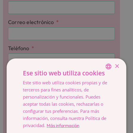
Correo electrónico
Teléfono
×
Ese sitio web utiliza cookies
Comentarios
Este sitio web utiliza cookies propias y de
SPANISH
terceros para fines analíticos, de
CATALÀ
personalización y funcionales. Puedes
ESPAÑOL
aceptar todas las cookies, rechazarlas o
configurar tus preferencias. Para más
información, consulta nuestra Política de
Quiero estar informada sobre las últimas
privacidad.
Más información
novedades de Dexeus Mujer y recibir la