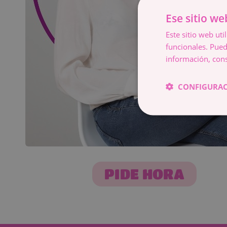
Ese sitio we
Este sitio web uti
funcionales. Pued
información, cons
CONFIGURAC
PIDE HORA