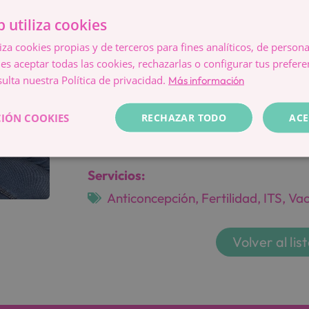
Me encanta conocer otras culturas, reco
b utiliza cookies
y hacer actividades al aire libre. Tambié
liza cookies propias y de terceros para fines analíticos, de persona
ciudades, el cine y la fotografía.
es aceptar todas las cookies, rechazarlas o configurar tus prefer
✈️
🎒
📷
👟
🎞️
ulta nuestra Política de privacidad.
Más información
IÓN COOKIES
RECHAZAR TODO
ACE
Idiomas:
Castellano
,
Francés
,
Inglés
,
Italiano
.
Servicios:
Anticoncepción
,
Fertilidad
,
ITS
,
Vac
Volver al lis