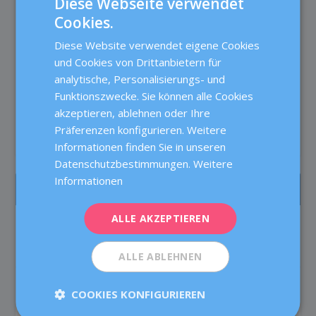
Diese Webseite verwendet
Cookies.
WIEDERHOLTE FEHLGEBURTEN: WIE SOLL
SPANISH
MAN VORGEHEN?
Diese Website verwendet eigene Cookies
CATALÀ
Jan 16, 2024
|
0
|
und Cookies von Drittanbietern für
ENGLISH
Spontane Fehlgeburten sind relativ häufig. Etwa 10–
analytische, Personalisierungs- und
20?% der Schwangerschaften enden mit einer...
Funktionszwecke. Sie können alle Cookies
FRENCH
akzeptieren, ablehnen oder Ihre
DEUTSCH
READ MORE
Präferenzen konfigurieren. Weitere
ITALIANO
Informationen finden Sie in unseren
Datenschutzbestimmungen.
Weitere
ESPAÑOL
Informationen
AM MEISTEN GELESEN
ALLE AKZEPTIEREN
Die Betreuung von Patientinnen in der
Reproduktionsmedizin bei Dexeus Mujer
Fruchtbarkeit
ALLE ABLEHNEN
Testosteron bei der IVF: Verbessert es
COOKIES KONFIGURIEREN
tatsächlich die Chancen auf eine
Schwangerschaft?