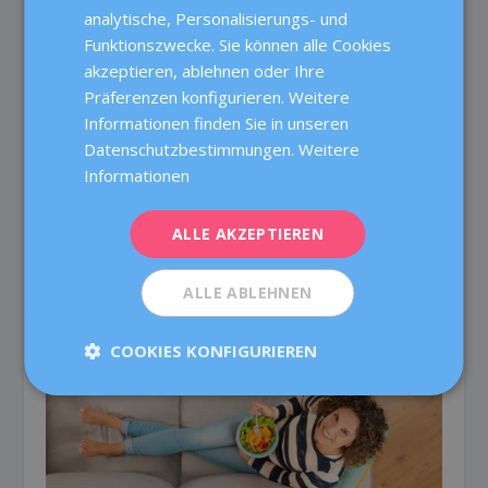
ENGLISH
analytische, Personalisierungs- und
Funktionszwecke. Sie können alle Cookies
FRENCH
akzeptieren, ablehnen oder Ihre
DEUTSCH
Präferenzen konfigurieren. Weitere
WAS WISSEN SIE ÜBER DAS
ITALIANO
Informationen finden Sie in unseren
POLYZYSTISCHE OVARIAL-SYNDROM?
Datenschutzbestimmungen.
Weitere
ESPAÑOL
Apr 10, 2019
|
1
|
Informationen
Sicherlich ist es nicht das erste Mal, dass Sie diesen
Namen hören! Aber, wissen Sie genau was es...
ALLE AKZEPTIEREN
READ MORE
ALLE ABLEHNEN
COOKIES KONFIGURIEREN