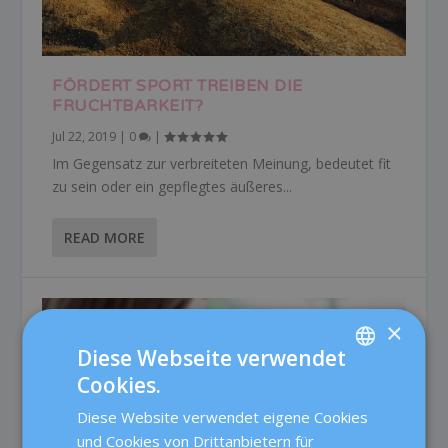
FÖRDERT SPORT TREIBEN DIE
FRUCHTBARKEIT?
Jul 22, 2019
|
0
|
Im Gegensatz zur verbreiteten Meinung, bedeutet fit
zu sein oder ein gepflegtes äußeres...
READ MORE
×
Diese Webseite verwendet
Cookies.
SPANISH
Diese Website verwendet eigene Cookies
CATALÀ
und Cookies von Drittanbietern für