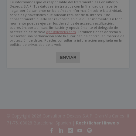
Te informamos que el responsable del tratamiento es Consultorio
Dexeus, S.A.P. Tus datos serán tratados con la finalidad de hacerte
llegar periódicamente un boletín con información sobre la actividad,
servicios y novedades que puedan resultar de tu interés. Este
consentimiento puede ser revocado en cualquier momento. En todo
momento puedes ejercer los derechos de acceso, rectificación,
supresión, portabilidad, limitación y oposición ante el delegado de
protección de datos a
dpd@dexeus.com
. También tienes derecho a
presentar una reclamación ante la autoridad de control en materia de
protección de datos. Puedes consultar la información ampliada en la
política de privacidad de la web.
ENVIAR
© Copyright 2026 Consultorio Dexeus S.A.P. Gran Via Carles III
71-75. 08028 Barcelona. Spanien |
Rechtlicher Hinweis