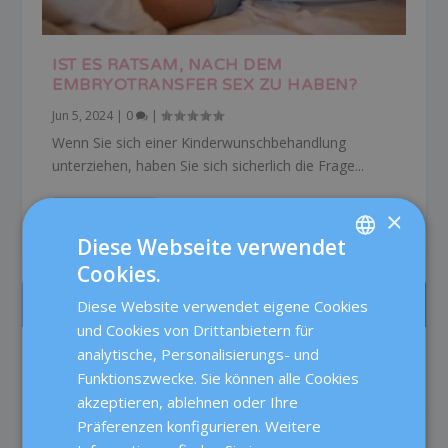
IST ES RATSAM, NACH DEM
EMBRYOTRANSFER SEX ZU HABEN?
Jun 5, 2024
|
0
|
Wenn Sie sich einer Kinderwunschbehandlung
unterziehen, haben Sie sich sicherlich die Frage...
×
READ MORE
Diese Webseite verwendet
Cookies.
SPANISH
AM MEISTEN GELESEN
Diese Website verwendet eigene Cookies
CATALÀ
und Cookies von Drittanbietern für
ENGLISH
analytische, Personalisierungs- und
Die Betreuung von Patientinnen in der
Reproduktionsmedizin bei Dexeus Mujer
Funktionszwecke. Sie können alle Cookies
FRENCH
Fruchtbarkeit
akzeptieren, ablehnen oder Ihre
DEUTSCH
Präferenzen konfigurieren. Weitere
Testosteron bei der IVF: Verbessert es
ITALIANO