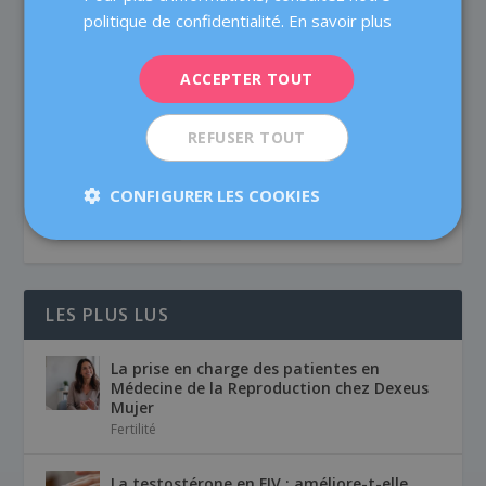
ITALIANO
politique de confidentialité.
En savoir plus
MAMAN À 40 ANS (OU PLUS) : CE QUE
ESPAÑOL
VOUS DEVEZ SAVOIR
ACCEPTER TOUT
Juil 18, 2018
|
0
|
REFUSER TOUT
La maternité à partir de 40 ans, probabilités et risques
Pouvoir, vous pouvez. Cela dit, si vous...
CONFIGURER LES COOKIES
LIRE LA SUITE
LES PLUS LUS
La prise en charge des patientes en
Médecine de la Reproduction chez Dexeus
Mujer
Fertilité
La testostérone en FIV : améliore-t-elle