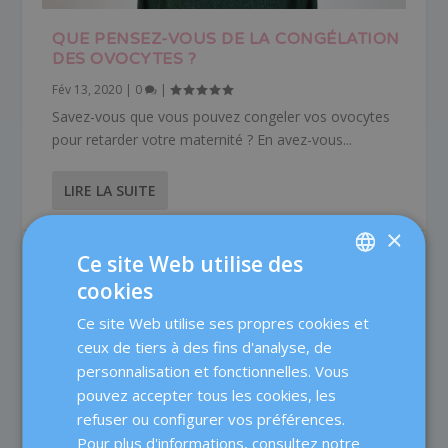
QUE PENSEZ-VOUS DE LA CONGÉLATION
DES OVOCYTES ?
Fév 13, 2020
|
0
|
Savez-vous que vous pouvez congeler vos ovocytes
pour retarder votre maternité ? En avez-vous...
LIRE LA SUITE
×
Ce site Web utilise des
cookies
SPANISH
Ce site Web utilise ses propres cookies et
CATALÀ
ceux de tiers à des fins d'analyse, de
ENGLISH
personnalisation et fonctionnelles. Vous
pouvez accepter tous les cookies, les
FRENCH
refuser ou configurer vos préférences.
DEUTSCH
Pour plus d'informations, consultez notre