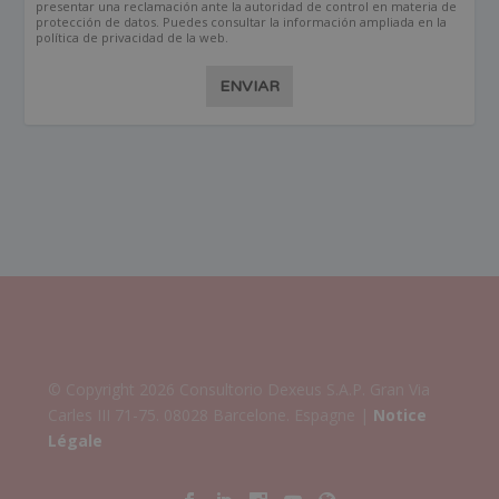
presentar una reclamación ante la autoridad de control en materia de
protección de datos. Puedes consultar la información ampliada en la
política de privacidad de la web.
ENVIAR
© Copyright 2026 Consultorio Dexeus S.A.P. Gran Via
Carles III 71-75. 08028 Barcelone. Espagne |
Notice
Légale