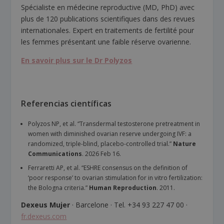
Spécialiste en médecine reproductive (MD, PhD) avec
plus de 120 publications scientifiques dans des revues
internationales. Expert en traitements de fertilité pour
les femmes présentant une faible réserve ovarienne.
En savoir plus sur le Dr Polyzos
Referencias científicas
Polyzos NP, et al. “Transdermal testosterone pretreatment in
women with diminished ovarian reserve undergoing IVF: a
randomized, triple-blind, placebo-controlled trial.”
Nature
Communications
. 2026 Feb 16.
Ferraretti AP, et al. “ESHRE consensus on the definition of
‘poor response’ to ovarian stimulation for in vitro fertilization:
the Bologna criteria.”
Human Reproduction
. 2011.
Dexeus Mujer
· Barcelone · Tel. +34 93 227 47 00 ·
fr.dexeus.com