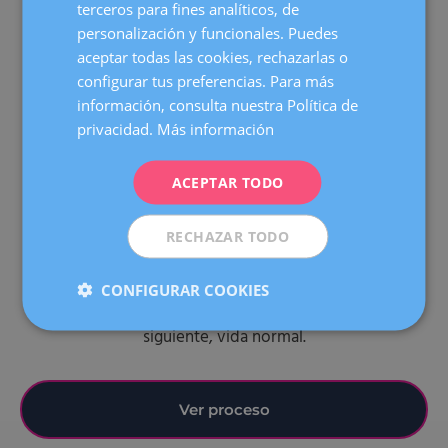
3
terceros para fines analíticos, de
CATALÀ
personalización y funcionales. Puedes
ENGLISH
aceptar todas las cookies, rechazarlas o
configurar tus preferencias. Para más
Tratamiento hormonal
FRENCH
información, consulta nuestra Política de
Te administras la medicación en casa. Controles
DEUTSCH
privacidad.
Más información
cada 2 días. (10–15 días)
ITALIANO
ACEPTAR TODO
ESPAÑOL
4
RECHAZAR TODO
Extracción y listo
CONFIGURAR COOKIES
Intervención de 20 min bajo sedación. Al día
siguiente, vida normal.
Ver proceso