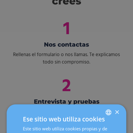
crees
1
Nos contactas
Rellenas el formulario o nos llamas. Te explicamos
todo sin compromiso.
2
Entrevista y pruebas
×
Visita médica completa, análisis y estudio
Ese sitio web utiliza cookies
genético. Gratuito para ti. (2–3 semanas)
Este sitio web utiliza cookies propias y de
SPANISH