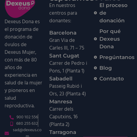
En nuestros
El proceso
centros para
de
donantes:
donación
Dexeus Dona es
el programa de
Por qué
Barcelona
donación de
Dexeus
Gran Via de
óvulos de
Dona
Carles III, 71 – 75
Dexeus Mujer,
Sant Cugat
Pregúntanos
con más de 80
Carrer de Pedro i
años de
Blog
Pons, 1 (Planta 1)
experiencia en
Contacto
Sabadell
salud de la mujer
Passeig Rubió i
y pioneros en
Ors, 23 (Planta 4)
salud
Manresa
reproductiva.
Carrer dels
Caputxins, 16
900 102 556
680 255 632
(Planta 2)
sad@dexeus.co
Tarragona
m