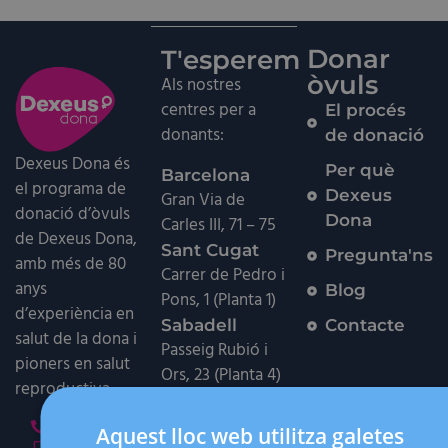
Donar
T'esperem
òvuls
Als nostres
centres per a
El procés
donants:
de donació
Dexeus Dona és
Per què
Barcelona
el programa de
Dexeus
Gran Via de
donació d’òvuls
Dona
Carles III, 71 – 75
de Dexeus Dona,
Sant Cugat
Pregunta'ns
amb més de 80
Carrer de Pedro i
anys
Blog
Pons, 1 (Planta 1)
d’experiència en
Sabadell
Contacte
salut de la dona i
Passeig Rubió i
pioners en salut
Ors, 23 (Planta 4)
reproductiva.
Manresa
Carrer dels
900 102 556
Aquest lloc web utilitza galetes