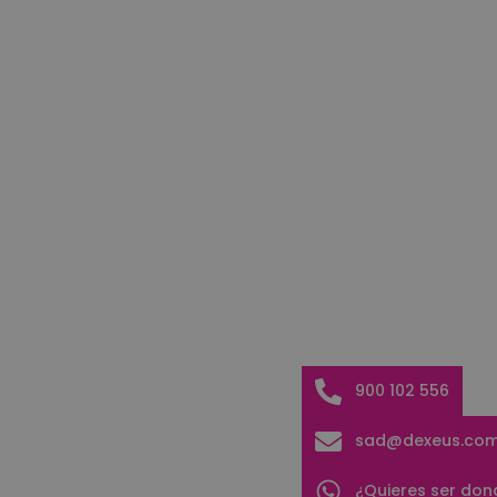
900 102 556
sad@dexeus.co
¿Quieres ser don