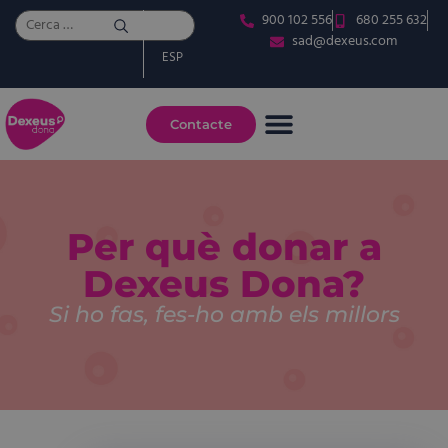
900 102 556
680 255 632
CAT
sad@dexeus.com
ESP
Contacte
Per què donar a
Dexeus Dona?
Si ho fas, fes-ho amb els millors