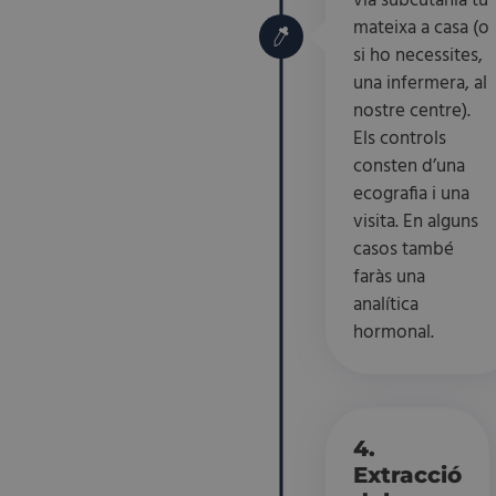
via subcutània tu
mateixa a casa (o
si ho necessites,
una infermera, al
nostre centre).
Els controls
consten d’una
ecografia i una
visita. En alguns
casos també
faràs una
analítica
hormonal.
4.
Extracció