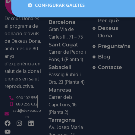
centres per a
El procés
CONFIGURAR GALETES
donants:
de donació
Dexeus Dona és
Per què
Barcelona
el programa de
Dexeus
Gran Via de
donació d’òvuls
Dona
Carles III, 71 – 75
de Dexeus Dona,
Sant Cugat
Pregunta'ns
amb més de 80
Carrer de Pedro i
anys
Blog
Pons, 1 (Planta 1)
d’experiència en
Sabadell
Contacte
salut de la dona i
Passeig Rubió i
pioners en salut
Ors, 23 (Planta 4)
reproductiva.
Manresa
Carrer dels
900 102 556
Caputxins, 16
680 255 632
sad@dexeus.co
(Planta 2)
m
Tarragona
Av. Josep Maria