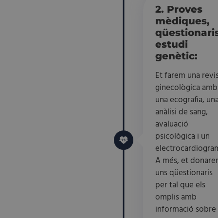
2. Proves
mèdiques,
qüestionaris
estudi
genètic:
Et farem una revi
ginecològica amb
una ecografia, un
anàlisi de sang,
avaluació
psicològica i un
electrocardiogra
A més, et donar
uns qüestionaris
per tal que els
omplis amb
informació sobre