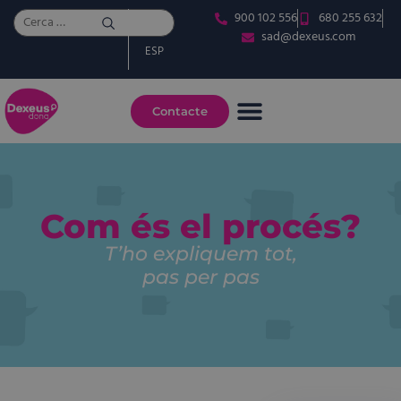
900 102 556
680 255 632
CAT
sad@dexeus.com
ESP
Contacte
Com és el procés?
T’ho expliquem tot,
pas per pas