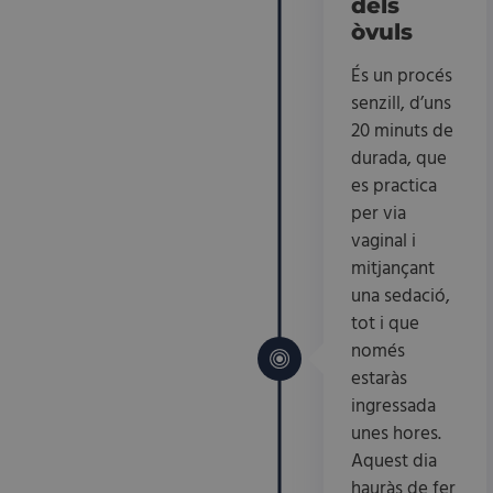
dels
òvuls
És un procés
senzill, d’uns
20 minuts de
durada, que
es practica
per via
vaginal i
mitjançant
una sedació,
tot i que
només
estaràs
ingressada
unes hores.
Aquest dia
hauràs de fer