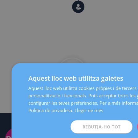
Uns 7 o 10
dies més
tard farem
una visita i
ecografia
de control.
Vull ser donant
Aquest lloc web utilitza galetes
Aquest lloc web utilitza cookies pròpies i de tercers p
personalització i funcionals. Pots acceptar totes les 
configurar les teves preferències. Per a més informa
Política de privadesa.
Llegir-ne més
Donar
T'esperem
REBUTJA-HO TOT
òvuls
Als nostres