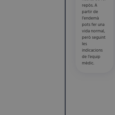
repòs. A
partir de
l’endemà
pots fer una
vida normal,
però seguint
les
indicacions
de l’equip
mèdic.
5. Visita
després
de la
donació