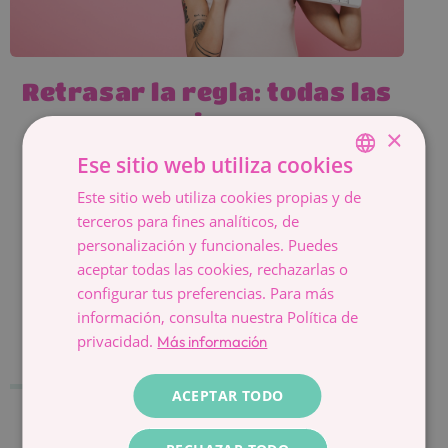
Retrasar la regla: todas las
opciones
×
Te invitan un finde a la playa o tienes un
Ese sitio web utiliza cookies
concierto o una boda y justo te va a venir la
Este sitio web utiliza cookies propias y de
SPANISH
regla…
terceros para fines analíticos, de
CATALÀ
Leer más »
personalización y funcionales. Puedes
ESPAÑOL
aceptar todas las cookies, rechazarlas o
configurar tus preferencias. Para más
Volver al Blog
información, consulta nuestra Política de
privacidad.
Más información
ACEPTAR TODO