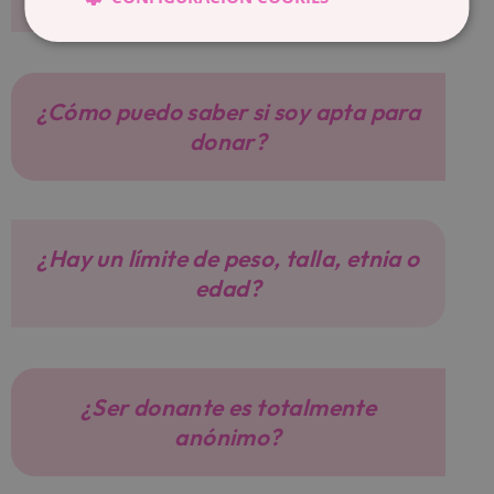
¿Cómo puedo saber si soy apta para
donar?
¿Hay un límite de peso, talla, etnia o
edad?
¿Ser donante es totalmente
anónimo?