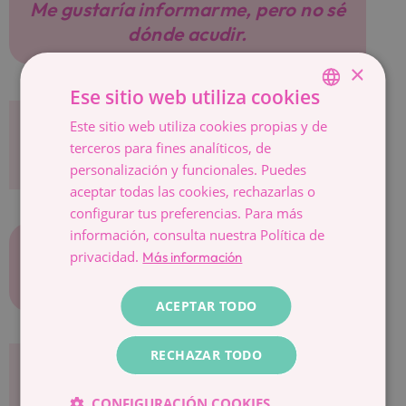
Me gustaría informarme, pero no sé
dónde acudir.
×
Ese sitio web utiliza cookies
Este sitio web utiliza cookies propias y de
SPANISH
Me preocupa que tenga efectos
terceros para fines analíticos, de
perjudiciales.
CATALÀ
personalización y funcionales. Puedes
ESPAÑOL
aceptar todas las cookies, rechazarlas o
configurar tus preferencias. Para más
información, consulta nuestra Política de
¿La donación de óvulos puede
privacidad.
Más información
afectar a mi fertilidad en un futuro?
ACEPTAR TODO
RECHAZAR TODO
¿Se puede mantener sexo en mitad
del proceso?
CONFIGURACIÓN COOKIES