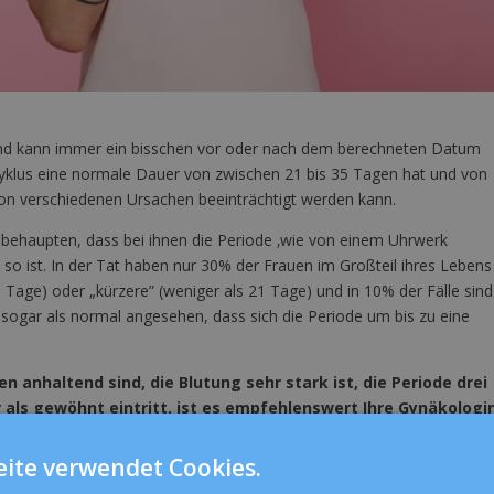
 und kann immer ein bisschen vor oder nach dem berechneten Datum
szyklus eine normale Dauer von zwischen 21 bis 35 Tagen hat und von
on verschiedenen Ursachen beeinträchtigt werden kann.
 behaupten, dass bei ihnen die Periode ‚wie von einem Uhrwerk
ht so ist. In der Tat haben nur 30% der Frauen im Großteil ihres Lebens
 Tage) oder „kürzere” (weniger als 21 Tage) und in 10% der Fälle sind
d sogar als normal angesehen, dass sich die Periode um bis zu eine
 anhaltend sind, die Blutung sehr stark ist, die Periode drei
 als gewöhnt eintritt, ist es empfehlenswert Ihre Gynäkologi
läuft.
ite verwendet Cookies.
rschiedlich sein: