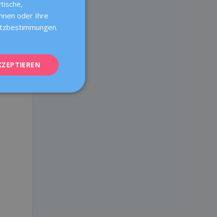
tische,
SPANISH
ehnen oder Ihre
CATALÀ
hutzbestimmungen.
ENGLISH
FRENCH
KZEPTIEREN
DEUTSCH
ITALIANO
ESPAÑOL