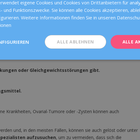
rwendet eigene Cookies und Cookies von Drittanbietern für analy
- und Funktionszwecke. Sie können alle Cookies akzeptieren, abl
igurieren. Weitere Informationen finden Sie in unseren Datensc
ionen
NFIGURIEREN
ALLE ABLEHNEN
ALLE A
kungen oder Gleichgewichtsstörungen gibt.
gsmittel.
ine Krankheiten, Ovarial-Tumore oder -Zysten können auch
rden und, in den meisten Fällen, können sie auch gelöst oder unter
Spezialisten aufzusuchen
, um zu vermeiden, dass sich die