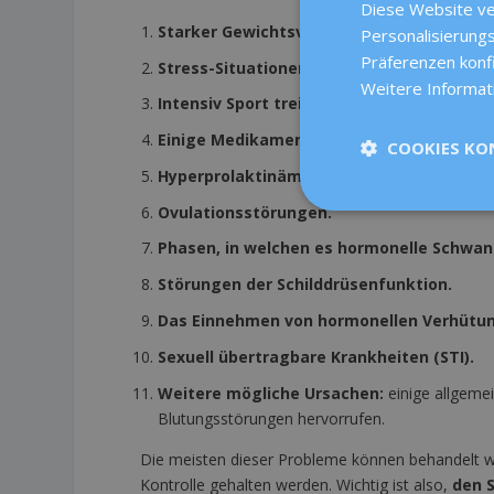
Diese Website ve
Starker Gewichtsverlust
(10-15%).
Personalisierungs
Präferenzen konf
Stress-Situationen.
Weitere Informat
Intensiv Sport treiben.
Einige Medikamente.
COOKIES KO
Hyperprolaktinämie.
Ovulationsstörungen.
Phasen, in welchen es hormonelle Schwan
Störungen der Schilddrüsenfunktion.
Das Einnehmen von hormonellen Verhütun
Sexuell übertragbare Krankheiten (STI).
Weitere mögliche Ursachen:
einige allgeme
Blutungsstörungen hervorrufen.
Die meisten dieser Probleme können behandelt we
Kontrolle gehalten werden. Wichtig ist also,
den 