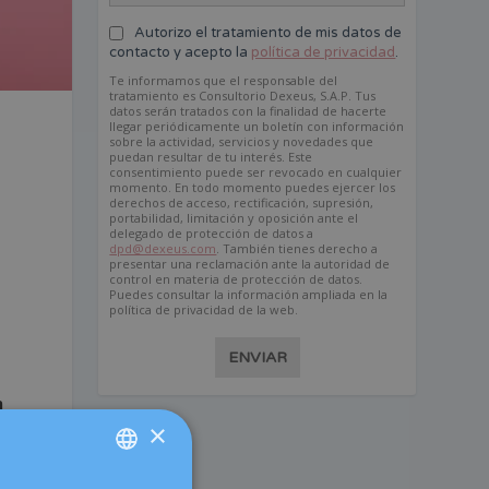
Autorizo el tratamiento de mis datos de
contacto y acepto la
política de privacidad
.
Te informamos que el responsable del
tratamiento es Consultorio Dexeus, S.A.P. Tus
datos serán tratados con la finalidad de hacerte
llegar periódicamente un boletín con información
sobre la actividad, servicios y novedades que
puedan resultar de tu interés. Este
consentimiento puede ser revocado en cualquier
momento. En todo momento puedes ejercer los
derechos de acceso, rectificación, supresión,
portabilidad, limitación y oposición ante el
delegado de protección de datos a
dpd@dexeus.com
. También tienes derecho a
presentar una reclamación ante la autoridad de
control en materia de protección de datos.
Puedes consultar la información ampliada en la
política de privacidad de la web.
ENVIAR
n
×