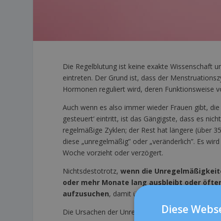
Die Regelblutung ist keine exakte Wissenschaft
eintreten. Der Grund ist, dass der Menstruation
Hormonen reguliert wird, deren Funktionsweise v
Auch wenn es also immer wieder Frauen gibt, die
gesteuert‘ eintritt, ist das Gängigste, dass es nic
regelmäßige Zyklen; der Rest hat längere (über 35
diese „unregelmäßig” oder „veränderlich”. Es wir
Woche vorzieht oder verzögert.
Nichtsdestotrotz,
wenn die Unregelmäßigkeiten
oder mehr Monate lang ausbleibt oder öfter
aufzusuchen
, damit überprüft wird, ob alles gut 
Diese Webse
Die Ursachen der Unregelmäßigkeiten können unte