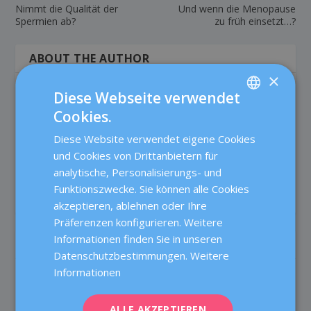
Nimmt die Qualität der
Und wenn die Menopause
Spermien ab?
zu früh einsetzt…?
ABOUT THE AUTHOR
×
Diese Webseite verwendet
Cookies.
SPANISH
Diese Website verwendet eigene Cookies
CATALÀ
und Cookies von Drittanbietern für
Buenaventura Coroleu
ENGLISH
analytische, Personalisierungs- und
Jefe del Servicio de Medicina de la Reproducción.
Funktionszwecke. Sie können alle Cookies
FRENCH
akzeptieren, ablehnen oder Ihre
DEUTSCH
Präferenzen konfigurieren. Weitere
ITALIANO
Informationen finden Sie in unseren
RELATED POSTS
Datenschutzbestimmungen.
Weitere
ESPAÑOL
Informationen
ALLE AKZEPTIEREN