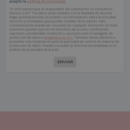
acepto la
política de privacidad
.
Te informamos que el responsable del tratamiento es Consultorio
Dexeus, S.A.P. Tus datos serán tratados con la finalidad de hacerte
llegar periódicamente un boletín con información sobre la actividad,
servicios y novedades que puedan resultar de tu interés. Este
consentimiento puede ser revocado en cualquier momento. En todo
momento puedes ejercer los derechos de acceso, rectificación,
supresión, portabilidad, limitación y oposición ante el delegado de
protección de datos a
dpd@dexeus.com
. También tienes derecho a
presentar una reclamación ante la autoridad de control en materia de
protección de datos. Puedes consultar la información ampliada en la
política de privacidad de la web.
ENVIAR